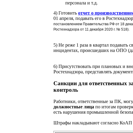
персонала и т.д.
4) Готовить
отчет о производственно
01 апреля, подавать его в Ростехнадзо
постановлением Правительства РФ от
18 дек
Ростехнадзора от
11 декабря 2020
г. №
518
).
5) Не реже 1 раза в квартал подавать с
инцидентах, происшедших на ОПО (даж
6) Присутствовать при плановых и вн
Ростехнадзора, представлять документ
Санкции для ответственных з
контроль
Работники, ответственные за ПК, мог
должностные лица
по итогам проверк
есть нарушения промышленной безопа
Штрафы накладывают согласно КоАП