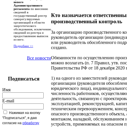
нового
Административного
регламента
по внесению
сведений в
Кто назначается ответственны
государственный реестр
саморегулируемых
производственный контроль
организаций в области
энергетического
обследования, исключению
За организацию производственного ко
сведений из реестра и
предоставлению выписок
руководитель организации (индивиду
из него.
или руководитель обособленного подра
Подробнее >>
создано.
Обязанности по осуществлению произ
Все новости
можно возлагать (п. 7 Правил, утв. п
Правительства РФ от 18 декабря 2020 г
Подписаться
1) на одного из заместителей руково
организации (руководителя обособлен
юридического лица), индивидуального
Имя
численность работников, осуществл
деятельность, связанную с проектиров
E-mail
эксплуатацией, реконструкцией, капи
техническим перевооружением, консе
Нажимая на кнопку
опасного производственного объекта, 
"Подписаться", я даю
монтажом, наладкой, обслуживанием 
согласие на
обработку
устройств, применяемых на опасном п