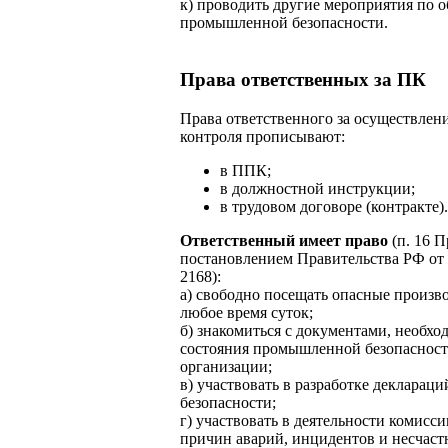
к) проводить другие мероприятия по 
промышленной безопасности.
Права ответственных за ПК
Права ответственного за осуществлен
контроля прописывают:
в ППК;
в должностной инструкции;
в трудовом договоре (контракте).
Ответственный имеет право
(п. 16 П
постановлением Правительства РФ от 1
2168):
а) свободно посещать опасные произв
любое время суток;
б) знакомиться с документами, необх
состояния промышленной безопаснос
организации;
в) участвовать в разработке деклара
безопасности;
г) участвовать в деятельности комисс
причин аварий, инцидентов и несчаст