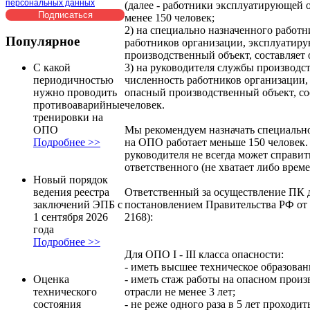
персональных данных
(далее - работники эксплуатирующей о
менее 150 человек;
2) на специально назначенного работни
Популярное
работников организации, эксплуатир
производственный объект, составляет о
С какой
3) на руководителя службы производст
периодичностью
численность работников организации
нужно проводить
опасный производственный объект, со
противоаварийные
человек.
тренировки на
ОПО
Мы рекомендуем назначать специально
Подробнее >>
на ОПО работает меньше 150 человек.
руководителя не всегда может справит
ответственного (не хватает либо време
Новый порядок
ведения реестра
Ответственный за осуществление ПК д
заключений ЭПБ с
постановлением Правительства РФ от 1
1 сентября 2026
2168):
года
Подробнее >>
Для ОПО I - III класса опасности:
- иметь высшее техническое образован
Оценка
- иметь стаж работы на опасном прои
технического
отрасли не менее 3 лет;
состояния
- не реже одного раза в 5 лет проходи