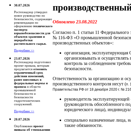
производственный
30.07.2026
Ростехнадзор утвердил
новое руководство по
безопасности, содержащее
Обновлено 23.08.2022
рекомендации по
оформлению
технического
паспорта
Согласно п. 1 статьи 11 Федерального з
взрывобезопасности для
объектов хранения и
№ 116-ФЗ «О промышленной безопасн
переработки
производственных объектов»:
растительного сырья.
Подробнее >>
организация, эксплуатирующая
организовывать и осуществлять
23.07.2026
Ростехнадзор подготовил
контроль за соблюдением треб
проект приказа, которым
безопасности.
предлагается
отменить
ограниченный срок
действия изменений,
Ответственность за организацию и ос
ранее внесенных в
производственного контроля несут (
федеральные нормы и
п.
правила
в области
Правительства РФ от 18 декабря 2020 г. № 21
промышленной
безопасности и
безопасности
руководитель эксплуатирующей
гидротехнических
(руководитель обособленного по
сооружений.
юридического лица), индивидуа
Подробнее >>
специально назначенные лица, 
20.07.2026
такие обязанности.
Опубликован
проект
приказа об утверждении