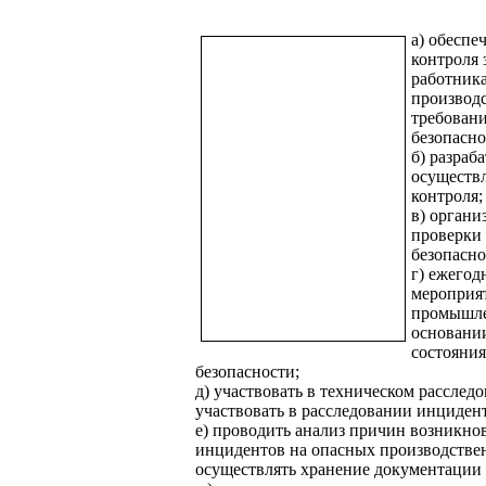
а) обеспе
контроля 
работник
производ
требован
безопасно
б) разраб
осуществ
контроля;
в) органи
проверки
безопасно
г) ежегод
мероприя
промышле
основании
состояни
безопасности;
д) участвовать в техническом расслед
участвовать в расследовании инцидент
е) проводить анализ причин возникно
инцидентов на опасных производстве
осуществлять хранение документации 