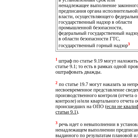
ненадлежащее выполнение законног
предписания органа исполнительной
власти, осуществляющего федераль
государственный надзор в области
промышленной безопасности,
федеральный государственный надзо
в области безопасности ГТС,
3
государственный горный надзор
1
штраф по статье 9.19 могут наложит
статье 9.1; то есть в рамках одной пр
оштрафовать дважды.
2
по статье 19.7 могут наказать за неп
несвоевременное представление сведе
производственного контроля (отчета 
контроле) и/или квартального отчета 
происшедших на ОПО (
если не квали
статьи 9.1
).
3
речь идет о невыполнении в установ
ненадлежащем выполнении предписани
выданного по результатам плановой и