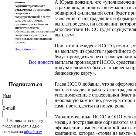
А.Юрьев пояснил, что «уполномочен
нового
Административного
страховщик, используя возможности с
регламента
по внесению
обширной филиальной сети, будет пр
сведений в
государственный реестр
заявления от пострадавших и формиро
саморегулируемых
выплатное дело, на основании которо
организаций в области
энергетического
впоследствии НССО будет осуществля
обследования, исключению
выплату».
сведений из реестра и
предоставлению выписок
из него.
При этом президент НССО уточнил, ч
Подробнее >>
на выплату из средств гарантийного ф
будут проходить через страховую ком
выплаты производит НССО, средства
Все новости
получателя могут быть направлены пр
банковскую карту».
Подписаться
Глава НССО добавил, что за оформле
выплатных дел и работу с пострадав
уполномоченные страховщики будет п
Имя
небольшую комиссию, размер которой 
сами претенденты на новую роль.
E-mail
Уполномоченные НССО в ОПО меняю
Нажимая на кнопку
месяц, а пострадавшие обращаются за
"Подписаться", я даю
оформление компенсационной выплат
согласие на
обработку
компанию, которая «стояла на вахте» в