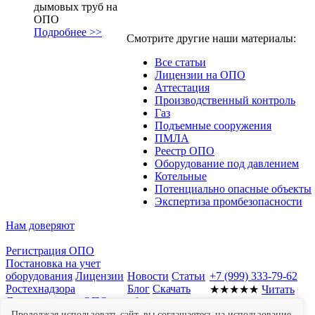
дымовых труб на
ОПО
Подробнее >>
Смотрите другие наши материалы:
Все статьи
Лицензии на ОПО
Аттестация
Производственный контроль
Газ
Подъемные сооружения
ПМЛА
Реестр ОПО
Оборудование под давлением
Котельные
Потенциально опасные объекты
Экспертиза промбезопасности
Нам доверяют
Регистрация ОПО
Постановка на учет
оборудования
Лицензии
Новости
Статьи
+7 (999) 333-79-62
Ростехнадзора
Блог
Скачать
★★★★★
Читать
Документы для ОПО
образцы
отзывы в Яндекс
Отчет о
документов
Мы
Картах
Продолжая использовать сайт, вы соглашаетесь на использование