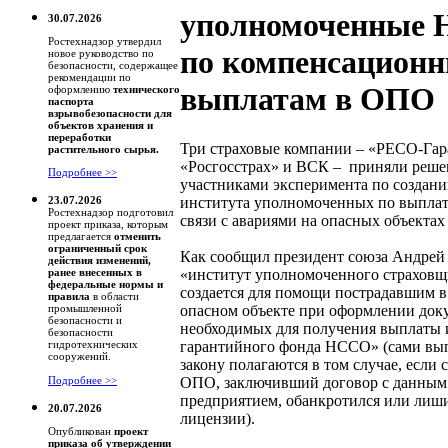
уполномоченные
30.07.2026
Ростехнадзор утвердил
по компенсацион
новое руководство по
безопасности, содержащее
рекомендации по
выплатам в ОПО
оформлению
технического
паспорта
взрывобезопасности для
объектов хранения и
переработки
Три страховые компании – «РЕСО-Гар
растительного сырья.
«Росгосстрах» и ВСК – приняли реше
Подробнее >>
участниками эксперимента по создан
института уполномоченных по выпла
23.07.2026
Ростехнадзор подготовил
связи с авариями на опасных объектах
проект приказа, которым
предлагается
отменить
ограниченный срок
Как сообщил президент союза Андрей
действия изменений,
«институт уполномоченного страховщ
ранее внесенных в
федеральные нормы и
создается для помощи пострадавшим в
правила
в области
опасном объекте при оформлении док
промышленной
безопасности и
необходимых для получения выплаты 
безопасности
гарантийного фонда НССО» (сами вы
гидротехнических
сооружений.
закону полагаются в том случае, если
ОПО, заключивший договор с данным
Подробнее >>
предприятием, обанкротился или лиш
20.07.2026
лицензии).
Опубликован
проект
приказа об утверждении