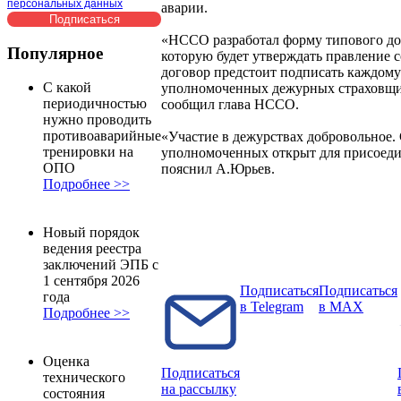
персональных данных
аварии.
«НССО разработал форму типового до
Популярное
которую будет утверждать правление с
договор предстоит подписать каждому
С какой
уполномоченных дежурных страховщик
периодичностью
сообщил глава НССО.
нужно проводить
противоаварийные
«Участие в дежурствах добровольное.
тренировки на
уполномоченных открыт для присоеди
ОПО
пояснил А.Юрьев.
Подробнее >>
Новый порядок
ведения реестра
заключений ЭПБ с
1 сентября 2026
Подписаться
Подписаться
года
в Telegram
в MAX
Подробнее >>
Оценка
Подписаться
технического
на рассылку
состояния