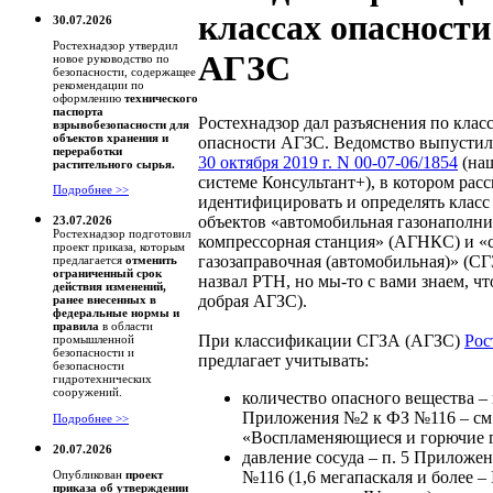
классах опасности
30.07.2026
Ростехнадзор утвердил
АГЗС
новое руководство по
безопасности, содержащее
рекомендации по
оформлению
технического
паспорта
Ростехнадзор дал разъяснения по клас
взрывобезопасности для
объектов хранения и
опасности АГЗС. Ведомство выпусти
переработки
30 октября 2019 г. N 00-07-06/1854
(на
растительного сырья.
системе Консультант+), в котором расс
Подробнее >>
идентифицировать и определять класс
объектов «автомобильная газонаполни
23.07.2026
Ростехнадзор подготовил
компрессорная станция» (АГНКС) и «
проект приказа, которым
газозаправочная (автомобильная)» (СГ
предлагается
отменить
ограниченный срок
назвал РТН, но мы-то с вами знаем, что
действия изменений,
добрая АГЗС).
ранее внесенных в
федеральные нормы и
правила
в области
При классификации СГЗА (АГЗС)
Рос
промышленной
безопасности и
предлагает учитывать:
безопасности
гидротехнических
сооружений.
количество опасного вещества – 
Приложения №2 к ФЗ №116 – см.
Подробнее >>
«Воспламеняющиеся и горючие г
20.07.2026
давление сосуда – п. 5 Приложе
№116 (1,6 мегапаскаля и более – I
Опубликован
проект
приказа об утверждении