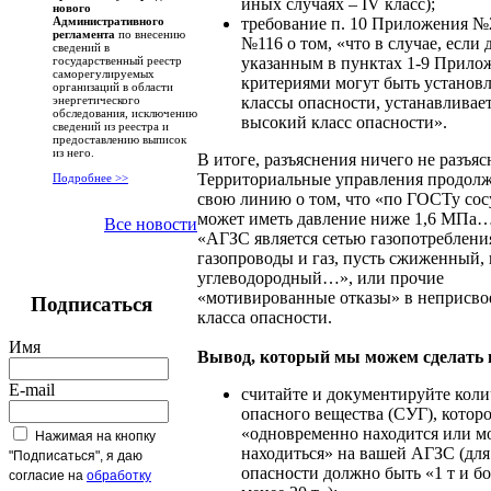
иных случаях – IV класс);
нового
требование п. 10 Приложения №
Административного
регламента
по внесению
№116 о том, «что в случае, если
сведений в
указанным в пунктах 1-9 Прило
государственный реестр
саморегулируемых
критериями могут быть установ
организаций в области
классы опасности, устанавливае
энергетического
обследования, исключению
высокий класс опасности».
сведений из реестра и
предоставлению выписок
из него.
В итоге, разъяснения ничего не разъ
Территориальные управления продолж
Подробнее >>
свою линию о том, что «по ГОСТу сос
может иметь давление ниже 1,6 МПа
Все новости
«АГЗС является сетью газопотребления
газопроводы и газ, пусть сжиженный, 
углеводородный…», или прочие
«мотивированные отказы» в неприсво
Подписаться
класса опасности.
Имя
Вывод, который мы можем сделать 
E-mail
считайте и документируйте коли
опасного вещества (СУГ), котор
«одновременно находится или м
Нажимая на кнопку
находиться» на вашей АГЗС (для
"Подписаться", я даю
опасности должно быть «1 т и бо
согласие на
обработку