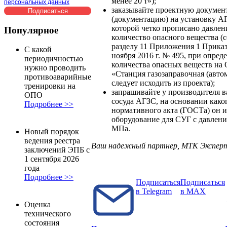
менее 20 т»);
персональных данных
заказывайте проектную докуме
(документацию) на установку АГ
которой четко прописано давлен
Популярное
количество опасного вещества (
разделу 11 Приложения 1 Приказ
С какой
ноября 2016 г. № 495, при опред
периодичностью
количества опасных веществ на
нужно проводить
«Станция газозаправочная (авто
противоаварийные
следует исходить из проекта);
тренировки на
запрашивайте у производителя 
ОПО
сосуда АГЗС, на основании како
Подробнее >>
нормативного акта (ГОСТа) он 
оборудование для СУГ с давлени
МПа.
Новый порядок
ведения реестра
Ваш надежный партнер, МТК Экспер
заключений ЭПБ с
1 сентября 2026
года
Подробнее >>
Подписаться
Подписаться
в Telegram
в MAX
Оценка
технического
состояния