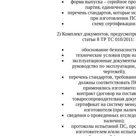
форма выпуска – серийное про
партия, единичное изде
перечень стандартов, которые и
при изготовлении ПС
схему сертификации
2) Комплект документов, предусмотр
статьи 8 ТР ТС 010/2011:
обоснование безопасност
технические условия (при н
эксплуатационные документы 
руководство по эксплуатации,
чертежей);
перечень стандартов, требован
должны соответствовать П
применялись изготовител
контракт (договор на поста
товаросопроводительная доку
сертификат на систему мен
изготовителя (при налич
сведения о проведенных исслед
наличии);
протоколы испытаний ПС, пр
изготовителем и/или испыт