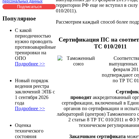
персональных данных
территории РФ еще не вступил в силу
010/2011).
Популярное
Рассмотрим каждый способ более под
С какой
периодичностью
Сертификация ПС на соответ
нужно проводить
ТС 010/2011
противоаварийные
тренировки на
ОПО
Соответств
Подробнее >>
выпущенных 
февраля 201
подтверждают с
Новый порядок
по ТР ТС 01
ведения реестра
заключений ЭПБ с
Сертифик
1 сентября 2026
проводит
аккредитованный орг
года
сертификации, включенный в Един
Подробнее >>
органов по сертификации и испыт
лабораторий (центров) Таможенного с
2 статьи 8 ТР ТС 010/2011 и ФЗ 
Оценка
техническом регулировании
технического
состояния
Заказчиком сертификата
может