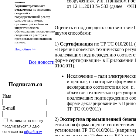
сооружения», утв. Приказом Рос
нового
от 12.11.2013 № 533 (далее – ФН
Административного
регламента
по внесению
сведений в
государственный реестр
саморегулируемых
организаций в области
Оценить и подтвердить соответствие
энергетического
обследования, исключению
двумя способами:
сведений из реестра и
предоставлению выписок
из него.
1)
Сертификация
по ТР ТС 010/2011 (
«Перечня объектов технического регу
Подробнее >>
подлежащих подтверждению соответс
форме сертификации» в Приложении 
Все новости
010/2011).
Исключение – тали электрическ
и цепные, на которые оформляю
Подписаться
декларацию соответствия (см. п.
объектов технического регулиро
Имя
подлежащих подтверждению соо
форме декларирования» в Прил
E-mail
ТР ТС 010/2011)
2)
Экспертиза промышленной безопа
Нажимая на кнопку
если иная форма оценки соответствия 
"Подписаться", я даю
установлена ТР ТС 010/2011 (например
согласие на
обработку
выпущенных до 15 февраля 2013 года, 