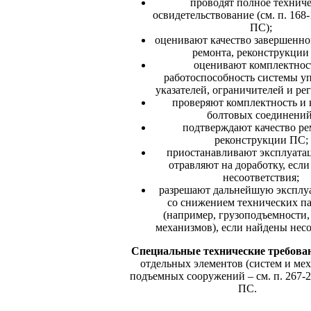
проводят полное техниче
освидетельствование (см. п. 16
ПС);
оценивают качество завершенно
ремонта, реконструкции
оценивают комплектнос
работоспособность системы у
указателей, ограничителей и ре
проверяют комплектность и 
болтовых соединений
подтверждают качество ре
реконструкции ПС;
приостанавливают эксплуата
отравляют на доработку, есл
несоответствия;
разрешают дальнейшую экспл
со снижением технических п
(например, грузоподъемности,
механизмов), если найдены несо
Специальные технические требов
отдельных элементов (систем и ме
подъемных сооружений – см. п. 267
ПС.