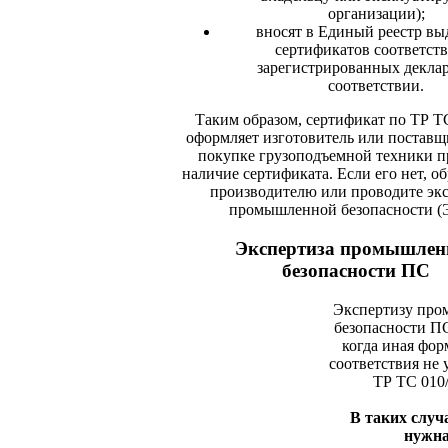
организации);
вносят в Единый реестр в
сертификатов соответств
зарегистрированных декла
соответствии.
Таким образом, сертификат по ТР Т
оформляет изготовитель или постав
покупке грузоподъемной техники п
наличие сертификата. Если его нет, о
производителю или проводите эк
промышленной безопасности (
Экспертиза промышлен
безопасности ПС
Экспертизу пр
безопасности ПС
когда иная фор
соответствия не 
ТР ТС 010/
В таких слу
нужн