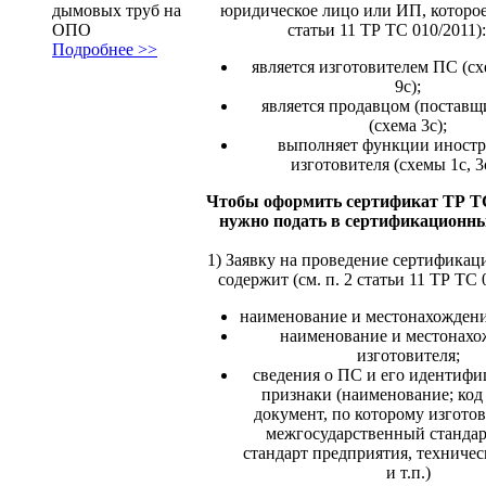
дымовых труб на
юридическое лицо или ИП, которое 
ОПО
статьи 11 ТР ТС 010/2011):
Подробнее >>
является изготовителем ПС (схе
9с);
является продавцом (постав
(схема 3с);
выполняет функции иностр
изготовителя (схемы 1с, 3с
Чтобы оформить сертификат ТР ТС
нужно подать в сертификационн
1) Заявку на проведение сертификаци
содержит (см. п. 2 статьи 11 ТР ТС 
наименование и местонахождени
наименование и местонахо
изготовителя;
сведения о ПС и его идентиф
признаки (наименование; ко
документ, по которому изгото
межгосударственный стандар
стандарт предприятия, техничес
и т.п.)