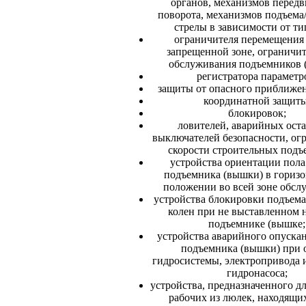
органов, механизмов перед
поворота, механизмов подъема
стрелы в зависимости от ти
ограничителя перемещения 
запрещенной зоне, ограничит
обслуживания подъемников 
регистратора параметр
защиты от опасного приближе
координатной защиты
блокировок;
ловителей, аварийных оста
выключателей безопасности, ог
скорости строительных подъ
устройства ориентации пол
подъемника (вышки) в гориз
положении во всей зоне обсл
устройства блокировки подъема
колен при не выставленном 
подъемнике (вышке;
устройства аварийного опуска
подъемника (вышки) при 
гидросистемы, электропривода 
гидронасоса;
устройства, предназначенного д
рабочих из люлек, находящи