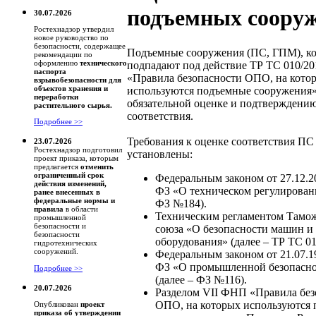
подъемных соору
30.07.2026
Ростехнадзор утвердил
новое руководство по
безопасности, содержащее
Подъемные сооружения (ПС, ГПМ), к
рекомендации по
оформлению
технического
подпадают под действие ТР ТС 010/2
паспорта
«Правила безопасности ОПО, на кото
взрывобезопасности для
объектов хранения и
используются подъемные сооружения»
переработки
обязательной оценке и подтверждени
растительного сырья.
соответствия.
Подробнее >>
Требования к оценке соответствия ПС
23.07.2026
Ростехнадзор подготовил
установлены:
проект приказа, которым
предлагается
отменить
ограниченный срок
Федеральным законом от 27.12.2
действия изменений,
ФЗ «О техническом регулировани
ранее внесенных в
федеральные нормы и
ФЗ №184).
правила
в области
Техническим регламентом Тамо
промышленной
безопасности и
союза «О безопасности машин и
безопасности
оборудования» (далее – ТР ТС 01
гидротехнических
сооружений.
Федеральным законом от 21.07.1
ФЗ «О промышленной безопасн
Подробнее >>
(далее – ФЗ №116).
20.07.2026
Разделом VII ФНП «Правила без
ОПО, на которых используются
Опубликован
проект
приказа об утверждении