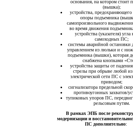
основания, на котором стоит 
(вышка);
устройства, предохраняющего
опоры подъемника (вышк
самопроизвольного выдвижения
во время движения подъемник
устройства (указателя) угла
самоходных ПС;
системы аварийной остановки д
управлением из люльки и с ниж
подъемника (вышки), которая 
снабжена кнопками «Ст
устройства защиты от падения
стрелы при обрыве любой из 
электрической сети ПС с элек
приводом;
сигнализатора предельной скор
противоугонных захватов/ус
тупиковых упоров ПС, передви
рельсовым путям.
В рамках ЭПБ после реконстр
модернизации и восстановительно
ПС дополнительно
: