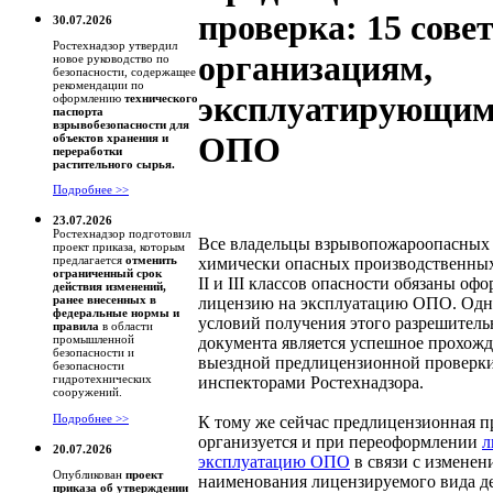
проверка: 15 сове
30.07.2026
Ростехнадзор утвердил
организациям,
новое руководство по
безопасности, содержащее
рекомендации по
эксплуатирующи
оформлению
технического
паспорта
взрывобезопасности для
ОПО
объектов хранения и
переработки
растительного сырья.
Подробнее >>
23.07.2026
Ростехнадзор подготовил
Все владельцы взрывопожароопасных
проект приказа, которым
предлагается
отменить
химически опасных производственных 
ограниченный срок
II и III классов опасности обязаны оф
действия изменений,
ранее внесенных в
лицензию на эксплуатацию ОПО. Одн
федеральные нормы и
условий получения этого разрешитель
правила
в области
промышленной
документа является успешное прохож
безопасности и
выездной предлицензионной проверк
безопасности
гидротехнических
инспекторами Ростехнадзора.
сооружений.
Подробнее >>
К тому же сейчас предлицензионная п
организуется и при переоформлении
л
20.07.2026
эксплуатацию ОПО
в связи с изменен
Опубликован
проект
наименования лицензируемого вида д
приказа об утверждении