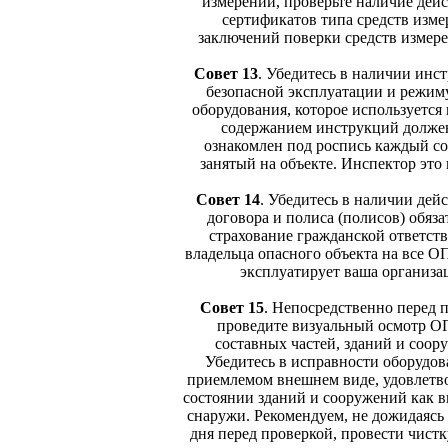
измерений, проверьте наличие де
сертификатов типа средств изме
заключений поверки средств измерен
Совет 13
.
Убедитесь в наличии инс
безопасной эксплуатации и режим
оборудования, которое используется
содержанием инструкций долже
ознакомлен под роспись каждый со
занятый на объекте. Инспектор это 
Совет 14
.
Убедитесь в наличии дей
договора и полиса (полисов) обяза
страхование гражданской ответст
владельца опасного объекта на все О
эксплуатирует ваша организа
Совет 15
.
Непосредственно перед 
проведите визуальный осмотр О
составных частей, зданий и соор
Убедитесь в исправности оборудов
приемлемом внешнем виде, удовлетв
состоянии зданий и сооружений как в
снаружи. Рекомендуем, не дожидаясь
дня перед проверкой, провести чистк