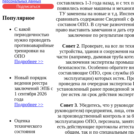
персональных данных
составлялись 1-3 года назад, и с тех
появились новые машины и механиз
ТУ заменены на новые и т.д. Инспек
Популярное
сравнивать содержание Сведений с 
составом ОПО. В случае разночтени
С какой
право выставить замечания и дать от
периодичностью
заключение по результатам про
нужно проводить
противоаварийные
Совет 2
.
Проверьте, на все ли тех
тренировки на
устройства, здания и сооружения н
ОПО
части (например, дымовая труба коте
Подробнее >>
заключения экспертизы промыш
безопасности. Особенно обратите в
составляющие ОПО, срок службы (б
Новый порядок
эксплуатации) которых истек. Про
ведения реестра
проведена ли очередная экспертиза 
заключений ЭПБ с
установленный ранее проведенной э
1 сентября 2026
(не истек ли срок действия экспер
года
Подробнее >>
Совет 3
.
Убедитесь, что у руководит
руководителя) предприятия, лица, от
за производственный контроль и за 
Оценка
эксплуатацию ОПО, персонала, занят
технического
есть действующие протоколы аттеста
состояния
общим, так и по специальным п