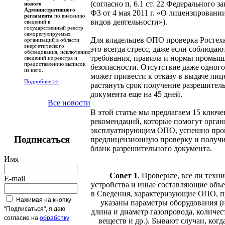
(согласно п. 6.1 ст. 22 Федерального з
нового
Административного
ФЗ от 4 мая 2011 г. «О лицензировани
регламента
по внесению
видов деятельности»).
сведений в
государственный реестр
саморегулируемых
Для владельцев ОПО проверка Ростехн
организаций в области
энергетического
это всегда стресс, даже если соблюдаю
обследования, исключению
требования, правила и нормы промы
сведений из реестра и
предоставлению выписок
безопасности. Отсутствие даже одног
из него.
может привести к отказу в выдаче лиц
Подробнее >>
растянуть срок получение разрешител
документа еще на 45 дней.
Все новости
В этой статье мы предлагаем 15 ключ
рекомендаций, которые помогут орган
эксплуатирующим ОПО, успешно про
Подписаться
предлицензионную проверку и получи
бланк разрешительного документа.
Имя
Совет 1
.
Проверьте, все ли техн
E-mail
устройства и иные составляющие объе
в Сведения, характеризующие ОПО, п
Нажимая на кнопку
указаны параметры оборудования (
"Подписаться", я даю
длина и диаметр газопровода, количе
согласие на
обработку
веществ и др.). Бывают случаи, когд