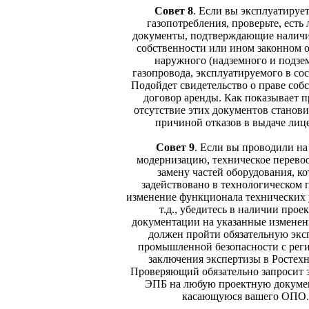
Совет 8
.
Если вы эксплуатирует
газопотребления, проверьте, есть 
документы, подтверждающие наличи
собственности или ином законном 
наружного (надземного и подзе
газопровода, эксплуатируемого в со
Подойдет свидетельство о праве соб
договор аренды. Как показывает п
отсутствие этих документов станови
причиной отказов в выдаче лиц
Совет 9
.
Если вы проводили н
модернизацию, техническое перево
замену частей оборудования, ко
задействовано в технологическом 
изменение функционала технических 
т.д., убедитесь в наличии прое
документации на указанные изменен
должен пройти обязательную экс
промышленной безопасности с рег
заключения экспертизы в Ростехн
Проверяющий обязательно запросит 
ЭПБ на любую проектную докуме
касающуюся вашего ОПО.