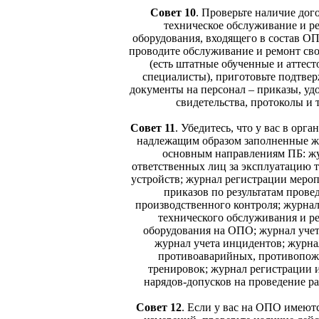
Совет 10
.
Проверьте наличие дого
техническое обслуживание и р
оборудования, входящего в состав О
проводите обслуживание и ремонт св
(есть штатные обученные и аттес
специалисты), приготовьте подтв
документы на персонал – приказы, уд
свидетельства, протоколы и т
Совет 11
. Убедитесь, что у вас в орга
надлежащим образом заполненные ж
основным направлениям ПБ: ж
ответственных лиц за эксплуатацию 
устройств; журнал регистрации меро
приказов по результатам прове
производственного контроля; журнал
технического обслуживания и р
оборудования на ОПО; журнал учет
журнал учета инцидентов; журна
противоаварийных, противопо
тренировок; журнал регистрации 
нарядов-допусков на проведение раб
Совет 12
.
Если у вас на ОПО имеютс