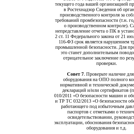
текущего года вашей организацией п
в Ростехнадзор Сведения об орга
производственного контроля за со
требований промбезопасности (т.н. го
о производственном контроле). С
непредставление отчета о ПК в устан
2 ст. 11 Федерального закона от 21 ию
116-ФЗ срок является нарушением т
промышленной безопасности. Для пр
это станет дополнительным повод
отрицательное заключение по рез
проверки.
Совет 7
.
Проверьте наличие для
оборудования на ОПО полного ко
нормативной и технической докум
деклараций и/или сертификатов (
010/2011 «О безопасности машин и об
и ТР ТС 032/2013 «О безопасности об
работающего под избыточным давл
паспортов с отметками о техни
освидетельствовании, руководс
эксплуатации, обоснования безопасно
оборудования и т.д.