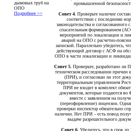
дымовых труб на
промышленной безопасност
ОПО
Подробнее >>
Совет 4
.
Проверьте наличие состав
соответствии с последними но
законодательства и согласованного с
спасательным формированием (АС
мероприятий по локализации и ли
аварий на ОПО с расчетно-поясн
запиской. Параллельно убедитесь, что
действующий договор с АСФ на обс
ОПО в части локализации и ликвида
Совет 5
.
Проверьте, разработано ли 
техническом расследовании причин 
(ПРИ), и согласован ли этот док
территориальным управлением Рост
ПРИ не входит в комплект обяза
документов, которые подаются в
вместе с заявлением на получ
(переоформление) лицензии. Однак
проверки инспектор обязательно спр
наличии. Нет ПРИ – есть повод получ
выдаче разрешительного докум
Совет 6
.
Убедитесь, что в срок до 