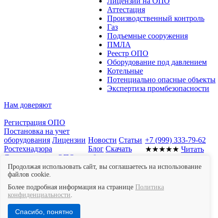
Лицензии на ОПО
Аттестация
Производственный контроль
Газ
Подъемные сооружения
ПМЛА
Реестр ОПО
Оборудование под давлением
Котельные
Потенциально опасные объекты
Экспертиза промбезопасности
Нам доверяют
Регистрация ОПО
Постановка на учет
оборудования
Лицензии
Новости
Статьи
+7 (999) 333-79-62
Ростехнадзора
Блог
Скачать
★★★★★
Читать
Документы для ОПО
образцы
отзывы в Яндекс
Отчет о
документов
Мы
Картах
Продолжая использовать сайт, вы соглашаетесь на использование
производственном
файлов cookie.
в СМИ
контроле
Экспертиза
Контакты
Более подробная информация на странице
Политика
промышленной
конфиденциальности
.
безопасности
© 2013–2026 «МТК Эксперт». Все права защищены.
Спасибо, понятно