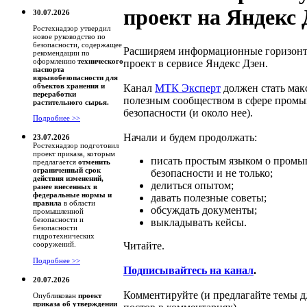
проект на Яндекс 
30.07.2026
Ростехнадзор утвердил
новое руководство по
безопасности, содержащее
Расширяем информационные горизонт
рекомендации по
оформлению
технического
проект в сервисе Яндекс Дзен.
паспорта
взрывобезопасности для
объектов хранения и
Канал
МТК Эксперт
должен стать мак
переработки
полезным сообществом в сфере пром
растительного сырья.
безопасности (и около нее).
Подробнее >>
Начали и будем продолжать:
23.07.2026
Ростехнадзор подготовил
проект приказа, которым
писать простым языком о пром
предлагается
отменить
ограниченный срок
безопасности и не только;
действия изменений,
делиться опытом;
ранее внесенных в
федеральные нормы и
давать полезные советы;
правила
в области
обсуждать документы;
промышленной
безопасности и
выкладывать кейсы.
безопасности
гидротехнических
Читайте.
сооружений.
Подробнее >>
Подписывайтесь на канал
.
20.07.2026
Комментируйте (и предлагайте темы д
Опубликован
проект
приказа об утверждении