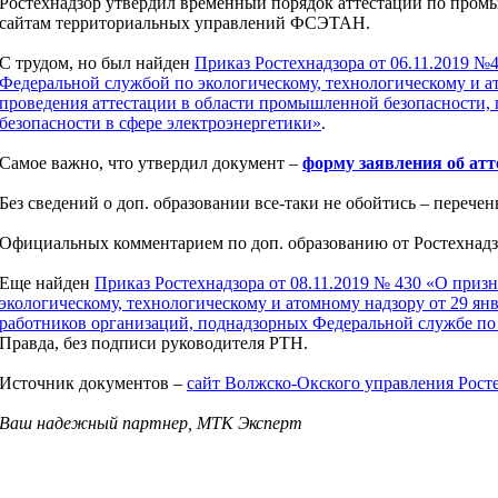
Ростехнадзор утвердил временный порядок аттестации по пром
сайтам территориальных управлений ФСЭТАН.
С трудом, но был найден
Приказ Ростехнадзора от 06.11.2019 
Федеральной службой по экологическому, технологическому и а
проведения аттестации в области промышленной безопасности, 
безопасности в сфере электроэнергетики»
.
Самое важно, что утвердил документ –
форму заявления об атт
Без сведений о доп. образовании все-таки не обойтись – перечен
Официальных комментарием по доп. образованию от Ростехнадз
Еще найден
Приказ Ростехнадзора от 08.11.2019 № 430 «О при
экологическому, технологическому и атомному надзору от 29 янв
работников организаций, поднадзорных Федеральной службе по 
Правда, без подписи руководителя РТН.
Источник документов –
сайт Волжско-Окского управления Рост
Ваш надежный партнер, МТК Эксперт