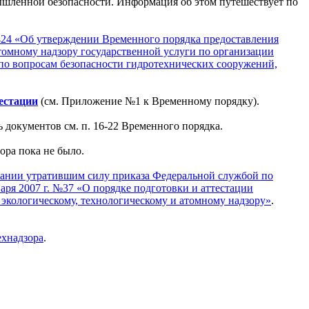
ышленной безопасности. Информация об этом путешествует по
№424 «Об утверждении Временного порядка предоставления
томному надзору государственной услуги по организации
по вопросам безопасности гидротехнических сооружений,
естации
(см. Приложение №1 к Временному порядку).
ь документов см. п. 16-22 Временного порядка.
ора пока не было.
знании утратившим силу приказа Федеральной службой по
аря 2007 г. №37 «О порядке подготовки и аттестации
экологическому, технологическому и атомному надзору»
.
ехнадзора
.