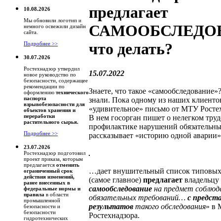
предлагает
10.08.2026
Мы обновили логотип и
САМООБСЛЕДО
немного освежили дизайн
сайта.
что делать?
Подробнее >>
30.07.2026
Ростехнадзор утвердил
15.07.2022
новое руководство по
безопасности, содержащее
рекомендации по
Знаете, что такое «самообследование»
оформлению
технического
паспорта
знали. Пока одному из наших клиенто
взрывобезопасности для
«удивительное» письмо от МТУ Ростех
объектов хранения и
переработки
В нем госорган пишет о нелегком труд
растительного сырья.
профилактике нарушений обязательны
Подробнее >>
рассказывает «историю одной авари
23.07.2026
Ростехнадзор подготовил
проект приказа, которым
предлагается
отменить
…дает внушительный список типовых
ограниченный срок
действия изменений,
(самое главное)
предлагает
владельцу
ранее внесенных в
самообследование
на предмет соблюд
федеральные нормы и
правила
в области
обязательных требований…
с предст
промышленной
результатов
такого обследования
» в
безопасности и
безопасности
Ростехнадзора.
гидротехнических