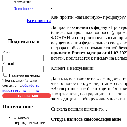
сооружений.
Подробнее >>
Как пройти «загадочную» процедуру?
Все новости
Да просто
заполнить форму
«Проверо
(списка контрольных вопросов), прим
ФСЭТАН и ее территориальными орг
Подписаться
осуществлении федерального государ
надзора в области промышленной безо
Имя
приказом Ростехнадзора
от 01.02.20
кстати, прилагается к письму на целых
E-mail
Клиент в недоумении.
Нажимая на кнопку
Да и мы, как говорится… «подвисли»
"Подписаться", я даю
что-то новое придумали, и мимо нас 
согласие на
обработку
«Экспертное эго» было задето. Оправ
персональных данных
«потрясения», по традиции – начали к
же традиции… обнаружили много инт
Популярное
Сначала решили выяснить…
С какой
Откуда взялось самообследование
периодичностью