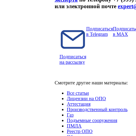
или электронной почте
expert
Подписаться
Подписать
в Telegram
в MAX
Подписаться
на рассылку
Смотрите другие наши материалы:
Все статьи
Лицензии на ОПО
Аттестация
Производственный контроль
Газ
Подъемные сооружения
ПМЛА
Реестр ОПО