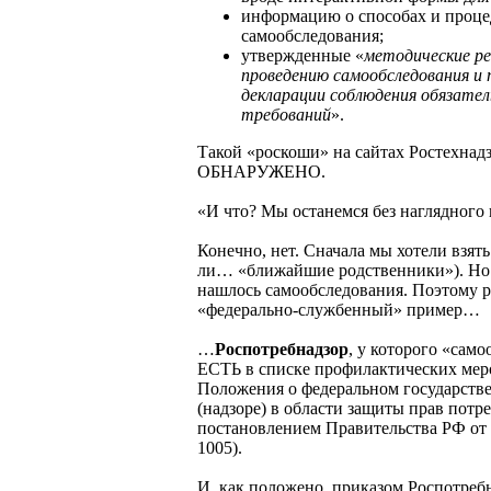
информацию о способах и проце
самообследования;
утвержденные «
методические ре
проведению самообследования и 
декларации соблюдения обязате
требований
».
Такой «роскоши» на сайтах Ростехнад
ОБНАРУЖЕНО.
«И что? Мы останемся без наглядного
Конечно, нет. Сначала мы хотели взят
ли… «ближайшие родственники»). Но 
нашлось самообследования. Поэтому 
«федерально-службенный» пример…
…
Роспотребнадзор
, у которого «сам
ЕСТЬ в списке профилактических меро
Положения о федеральном государств
(надзоре) в области защиты прав потре
постановлением Правительства РФ от 
1005).
И, как положено, приказом Роспотребн