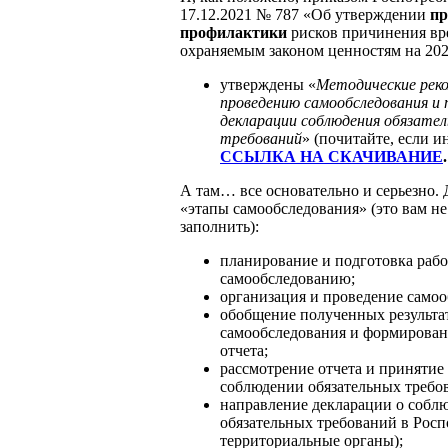
17.12.2021 № 787 «Об утверждении
пр
профилактики
рисков причинения вре
охраняемым законом ценностям на 202
утверждены «
Методические реко
проведению самообследования и 
декларации соблюдения обязате
требований
» (почитайте, если и
ССЫЛКА НА СКАЧИВАНИЕ
.
А там… все основательно и серьезно. 
«этапы самообследования» (это вам н
заполнить):
планирование и подготовка рабо
самообследованию;
организация и проведение самоо
обобщение полученных результа
самообследования и формирован
отчета;
рассмотрение отчета и принятие
соблюдении обязательных требо
направление декларации о собл
обязательных требований в Росп
территориальные органы);