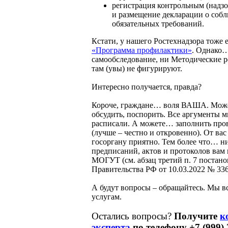
регистрация контрольным (надз
и размещение декларации о соб
обязательных требований.
Кстати, у нашего Ростехнадзора тоже 
«Программа профилактики»
. Однако
самообследование, ни Методические 
там (увы) не фигурируют.
Интересно получается, правда?
Короче, граждане… воля ВАША. Може
обсудить, поспорить. Все аргументы 
расписали. А можете… заполнить про
(лучше – честно и откровенно). От вас 
госоргану приятно. Тем более что… н
предписаний, актов и протоколов вам
МОГУТ (см. абзац третий п. 7 постан
Правительства РФ от 10.03.2022 № 336
А будут вопросы – обращайтесь. Мы в
услугам.
Остались вопросы?
Получите
к
эксперта
по телефону +7 (999) 