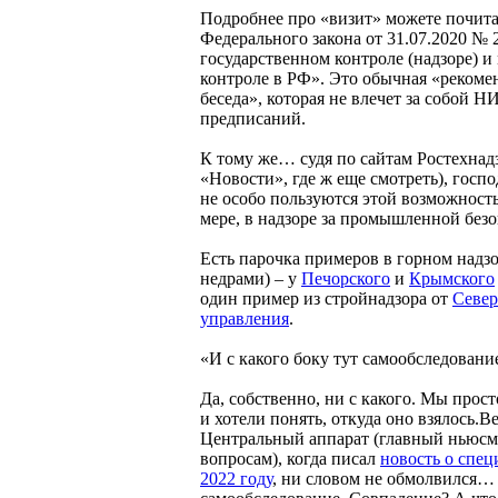
Подробнее про «визит» можете почитат
Федерального закона от 31.07.2020 №
государственном контроле (надзоре) 
контроле в РФ». Это обычная «рекоме
беседа», которая не влечет за собой
предписаний.
К тому же… судя по сайтам Ростехнадз
«Новости», где ж еще смотреть), госп
не особо пользуются этой возможност
мере, в надзоре за промышленной без
Есть парочка примеров в горном надзо
недрами) – у
Печорского
и
Крымского
один пример из стройнадзора от
Север
управления
.
«И с какого боку тут самообследовани
Да, собственно, ни с какого. Мы прос
и хотели понять, откуда оно взялось.В
Центральный аппарат (главный ньюсм
вопросам), когда писал
новость о спец
2022 году
, ни словом не обмолвился… 