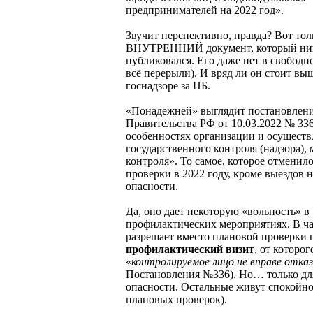
предпринимателей на 2022 год».
Звучит перспективно, правда? Вот то
ВНУТРЕННИЙ документ, который ниг
публиковался. Его даже нет в свободн
всё перерыли). И вряд ли он стоит в
госнадзоре за ПБ.
«Понадежней» выглядит постановлен
Правительства РФ от 10.03.2022 № 33
особенностях организации и осуществ
государственного контроля (надзора)
контроля». То самое, которое отменил
проверки в 2022 году, кроме выездов 
опасности.
Да, оно дает некоторую «вольность» в
профилактических мероприятиях. В ча
разрешает вместо плановой проверки 
профилактический визит
, от которог
«
контролируемое лицо не вправе отка
Постановления №336). Но… только дл
опасности. Остальные живут спокойно
плановых проверок).