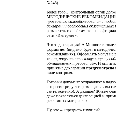
№248).
Более того… контрольный орган долж
МЕТОДИЧЕСКИЕ РЕКОМЕНДАЦИИ
проведению самообследования и подго
декларации соблюдения обязательных
разместить их всё там же – на официа
сети «Интернет».
Что за декларация? А Минюст ее знае
формы нет (видимо, будет в методиче
рекомендациях). Оформлять могут не в
«
лица, получившие высокую оценку со
обязательных требований
». И опять
принятие декларации
предусмотрено
виде контроля.
Готовый документ отправляют в надз
его регистрирует и размещает… вы сами
сайте, конечно). А дальше? Живем сч
даже похваляться декларацией и приме
рекламных материалах.
Ну, что – «предмет» изучили?