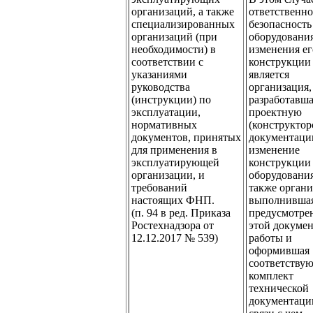
организаций, а также
ответственно
специализированных
безопасность
организаций (при
оборудования
необходимости) в
изменения ег
соответствии с
конструкции
указаниями
является
руководства
организация,
(инструкции) по
разработавш
эксплуатации,
проектную
нормативных
(конструктор
документов, принятых
документаци
для применения в
изменение
эксплуатирующей
конструкции
организации, и
оборудования
требований
также органи
настоящих ФНП.
выполнивша
(п. 94 в ред. Приказа
предусмотре
Ростехнадзора от
этой докуме
12.12.2017 № 539)
работы и
оформившая
соответству
комплект
технической
документации