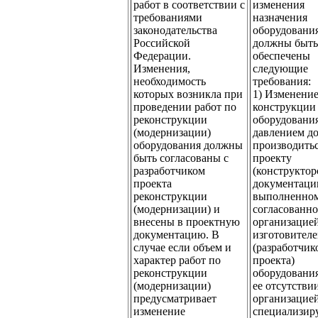
работ в соответствии с
изменения
требованиями
назначения
законодательства
оборудования
Российской
должны быть
Федерации.
обеспечены
Изменения,
следующие
необходимость
требования:
которых возникла при
1) Изменени
проведении работ по
конструкции
реконструкции
оборудовани
(модернизации)
давлением д
оборудования должны
производитьс
быть согласованы с
проекту
разработчиком
(конструктор
проекта
документаци
реконструкции
выполненно
(модернизации) и
согласованн
внесены в проектную
организацие
документацию. В
изготовител
случае если объем и
(разработчик
характер работ по
проекта)
реконструкции
оборудования
(модернизации)
ее отсутствии
предусматривает
организацией
изменение
специализир