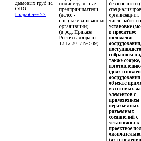
дымовых труб на
индивидуальные
безопасности (
ОПО
предприниматели
специализиро
Подробнее >>
(далее -
организации), 
специализированные
числе работ по
организации).
установке (м
(в ред. Приказа
в проектное
Ростехнадзора от
положение
12.12.2017 № 539)
оборудования
поступившего
собранном вид
также сборке,
изготовлению
(доизготовле
оборудования
объекте прим
из готовых ча
элементов с
применением
неразъемных 
разъемных
соединений с
установкой в
проектное по
окончательно
(изготовлени