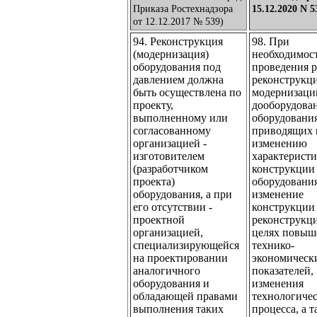
Приказа Ростехнадзора
15.12.2020 N 5
от 12.12.2017 № 539)
94. Реконструкция
98. При
(модернизация)
необходимос
оборудования под
проведения р
давлением должна
реконструкц
быть осуществлена по
модернизаци
проекту,
дооборудова
выполненному или
оборудования
согласованному
приводящих 
организацией -
изменению
изготовителем
характеристи
(разработчиком
конструкции
проекта)
оборудования
оборудования, а при
изменение
его отсутствии -
конструкции
проектной
реконструкци
организацией,
целях повыш
специализирующейся
технико-
на проектировании
экономическ
аналогичного
показателей,
оборудования и
изменения
обладающей правами
технологиче
выполнения таких
процесса, а 