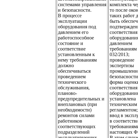
системами управления
комплекта че
и безопасности.
то после око
В процессе
таких работ 
эксплуатации
быть обеспеч
оборудования под
подтвержден
давлением его
соответствия
работоспособное
оборудовани
состояние и
давлением
соответствие
требованиям
установленным к
032/2013;
нему требованиям
проведение
должно
экспертизы
обеспечиваться
промышленн
проведением
безопасности
технического
форма оценк
обслуживания,
соответствия
планово-
оборудования
предупредительных и
установлена
внеплановых (при
техническим
необходимости)
регламентом;
ремонтов силами
ввод в эксп
работников
в соответств
соответствующих
требованиям
подразделений
настоящих 
эксплуатирующих
В этом случа