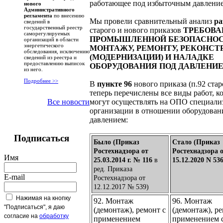
работающее под избыточным давлени
нового
Административного
регламента
по внесению
Мы провели сравнительный анализ
ра
сведений в
государственный реестр
старого и нового приказов
Т
РЕБОВА
саморегулируемых
ПРОМЫШЛЕННОЙ БЕЗОПАСНОС
организаций в области
энергетического
МОНТАЖУ, РЕМОНТУ, РЕКОНСТ
обследования, исключению
(МОДЕРНИЗАЦИИ) И НАЛАДКЕ
сведений из реестра и
предоставлению выписок
ОБОРУДОВАНИЯ ПОД ДАВЛЕНИ
из него.
Подробнее >>
В
пункте 96
нового приказа (п.92 стар
теперь перечислены все виды работ, к
могут осуществлять на ОПО специал
Все новости
организации в отношении оборудован
давлением:
Подписаться
Было (Приказ
Стало (Приказ
Ростехнадзора от
Ростехнадзора 
Имя
25.03.2014 г. № 116
в
15.12.2020 N 536
ред. Приказа
E-mail
Ростехнадзора от
12.12.2017 № 539)
Нажимая на кнопку
92. Монтаж
96. Монтаж
"Подписаться", я даю
(демонтаж), ремонт с
(демонтаж), ре
согласие на
обработку
применением
применением с