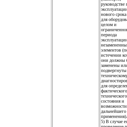
руководстве 
эксплуатаци
нового срок
для оборудов
целом и
ограниченно
периода
эксплуатаци
незамененны
элементов (п
истечении ко
они должны 
заменены ил
подвергнуты
техническом
диагностиро
для определе
фактическог
технического
состояния и
возможности
дальнейшего
применения)
5) В случае е
проведение р