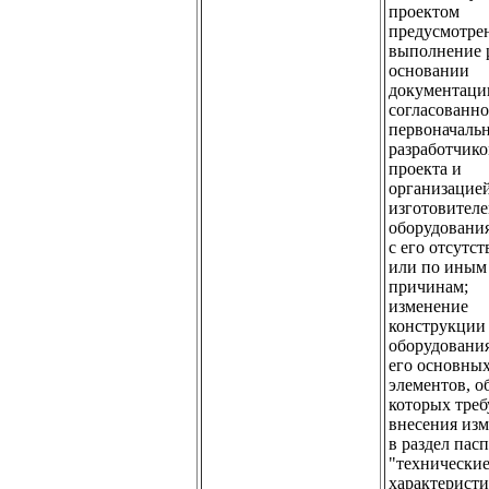
проектом
предусмотре
выполнение 
основании
документаци
согласованно
первоначаль
разработчик
проекта и
организацие
изготовител
оборудования
с его отсутс
или по иным
причинам;
изменение
конструкции
оборудовани
его основны
элементов, о
которых треб
внесения из
в раздел пас
"технически
характеристи