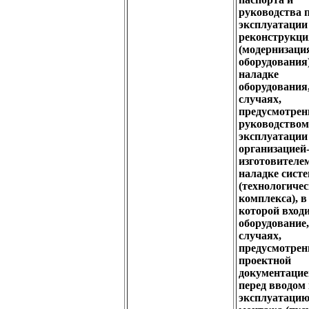
руководства 
эксплуатации 
реконструкци
(модернизаци
оборудования
наладке
оборудования,
случаях,
предусмотре
руководством
эксплуатации
организацией
изготовителем
наладке сист
(технологичес
комплекса), в
которой вход
оборудование,
случаях,
предусмотре
проектной
документаци
перед вводом
эксплуатацию