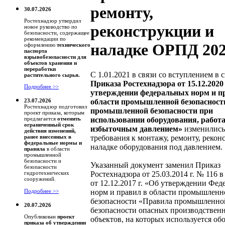
ремонту,
30.07.2026
Ростехнадзор утвердил
реконструкции и
новое руководство по
безопасности, содержащее
рекомендации по
наладке ОРПД 20
оформлению
технического
паспорта
взрывобезопасности для
объектов хранения и
переработки
С 1.01.2021 в связи со вступлением в 
растительного сырья.
Приказа Ростехнадзора от 15.12.202
Подробнее >>
утверждении федеральных норм и п
области промышленной безопасност
23.07.2026
Ростехнадзор подготовил
промышленной безопасности при
проект приказа, которым
использовании оборудования, работ
предлагается
отменить
ограниченный срок
избыточным давлением»
изменились
действия изменений,
требования к монтажу, ремонту, рекон
ранее внесенных в
федеральные нормы и
наладке оборудования под давлением.
правила
в области
промышленной
безопасности и
Указанный документ заменил Приказ
безопасности
Ростехнадзора от 25.03.2014 г. № 116 
гидротехнических
сооружений.
от 12.12.2017 г. «Об утверждении Фе
норм и правил в области промышленн
Подробнее >>
безопасности «Правила промышленно
20.07.2026
безопасности опасных производствен
Опубликован
проект
объектов, на которых используется об
приказа об утверждении