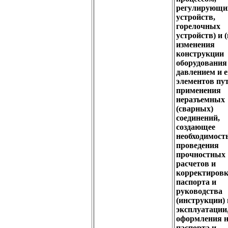
регулирующи
устройств,
горелочных
устройств) и 
изменения
конструкции
оборудования
давлением и е
элементов пу
применения
неразъемных
(сварных)
соединений,
создающее
необходимост
проведения
прочностных
расчетов и
корректиров
паспорта и
руководства
(инструкции) 
эксплуатации
оформления н
паспорта и