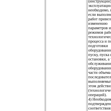
(инструкции)
эксплуатаци
необходимо, 
если выполн
работ привел
изменению
параметров и
режимов раб
технологиче
процесса и п
подготовки
оборудования
пуску, пуска 
остановки, а
обслуживани
оборудования
части объема
последовате
выполняемы
этом действ
(технологич
операций).
4) Необходим
подтвержден
соответствия