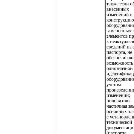
также если о
внесенных
изменений в
конструкцию
оборудовани
замененных 
элементов п
к неактуальн
сведений из 
паспорта, не
обеспечива
возможность
однозначной
идентифика
оборудования
учетом
произведенн
изменений;
полная или
частичная за
основных эл
с установлен
технической
документаци
(паспорте,