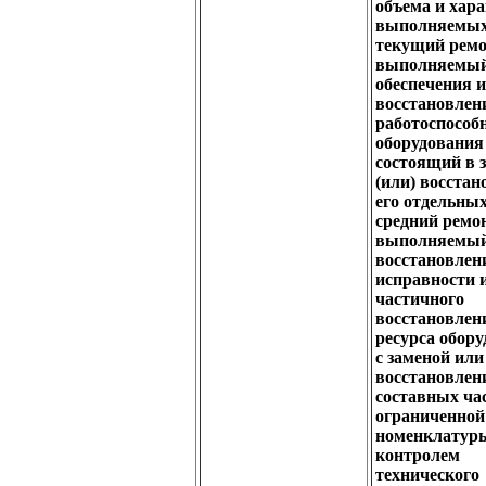
объема и хар
выполняемых
текущий ремо
выполняемый
обеспечения 
восстановлен
работоспособ
оборудования
состоящий в 
(или) восста
его отдельных
средний ремон
выполняемый
восстановлен
исправности 
частичного
восстановлен
ресурса обор
с заменой или
восстановлен
составных ча
ограниченной
номенклатур
контролем
технического