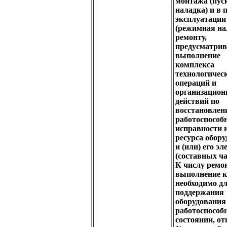
монтажа (пус
наладка) и в 
эксплуатации
(режимная на
ремонту,
предусматри
выполнение
комплекса
технологичес
операций и
организацио
действий по
восстановлен
работоспособн
исправности 
ресурса обор
и (или) его э
(составных ча
К числу ремо
выполнение 
необходимо д
поддержания
оборудования
работоспособ
состоянии, от