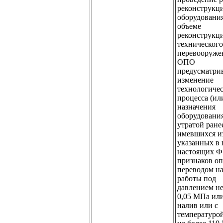
реконструкц
оборудования
объеме
реконструкц
технического
перевооруже
ОПО
предусматри
изменение
технологиче
процесса (ил
назначения
оборудования
утратой ране
имевшихся и
указанных в 
настоящих 
признаков о
переводом н
работы под
давлением не
0,05 МПа ил
налив или с
температуро