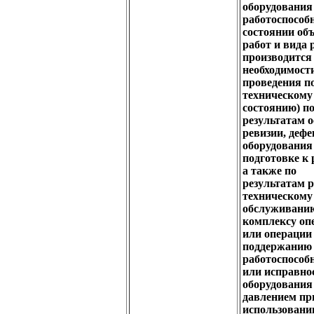
оборудования
работоспособ
состоянии об
работ и вида 
производится
необходимости
проведения п
техническому
состоянию) п
результатам о
ревизии, деф
оборудования
подготовке к 
а также по
результатам р
техническому
обслуживанию
комплексу оп
или операции
поддержанию
работоспособ
или исправно
оборудования
давлением пр
использовании