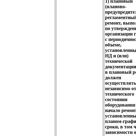
1) плановый
(планово-
предупредите
регламентный
ремонт, выпо
по утвержден
организации 
с периодично
объеме,
установленн
НД и (или)
технической
документации
в плановый р
должен
осуществлять
независимо о
технического
состояния
оборудования
начало ремон
установленн
планом-граф
сроки, в том 
зависимости 