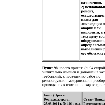
назначению.
2) неплановы
ремонт,
осуществляет
плана для
ликвидации 
аварии или
инцидента, а 
текущему сос
оборудования
определяемом
выполнении р
его обслужив
Пункт 98
нового приказа (п. 94 старо
значительно изменен и дополнен в час
требований, к проведению работ по
реконструкции, модернизации, дообо
приводящих к изменению характерист
Было (Приказ
Ростехнадзора от
Стало (Прика
25.03.2014 г. № 116
в ред.
Ростехнадзора