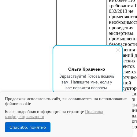
не более 110 
требования 
032/2013 не
применяются,
необходимос
проведения
экспертизы
промышленн
безопасности
выполнения
требований 
технических
регламентов
Ольга Кравченко
определяется
Здравствуйте! Готова помочь
разработчик
вам. Напишите мне, если у
проектной
вас появятся вопросы.
(конструктор
документаци
зависимости 
Продолжая использовать сайт, вы соглашаетесь на использование
файлов cookie.
характерист
оборудовани
Более подробная информация на странице
Политика
наличия ины
конфиденциальности
.
признаков о
изменившего
Спасибо, понятно
объекта.