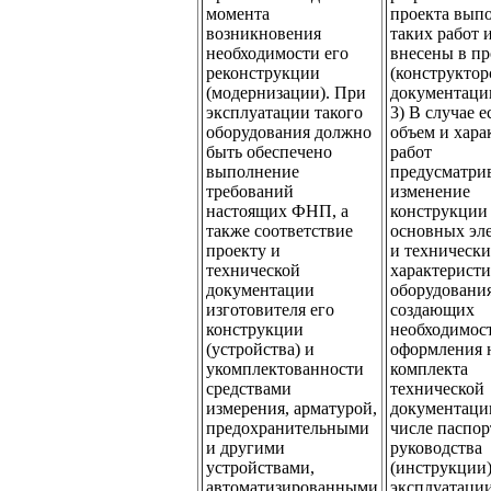
момента
проекта вып
возникновения
таких работ 
необходимости его
внесены в п
реконструкции
(конструктор
(модернизации). При
документаци
эксплуатации такого
3) В случае е
оборудования должно
объем и хара
быть обеспечено
работ
выполнение
предусматри
требований
изменение
настоящих ФНП, а
конструкции
также соответствие
основных эл
проекту и
и техническ
технической
характерист
документации
оборудования
изготовителя его
создающих
конструкции
необходимос
(устройства) и
оформления 
укомплектованности
комплекта
средствами
технической
измерения, арматурой,
документации
предохранительными
числе паспор
и другими
руководства
устройствами,
(инструкции)
автоматизированными
эксплуатации