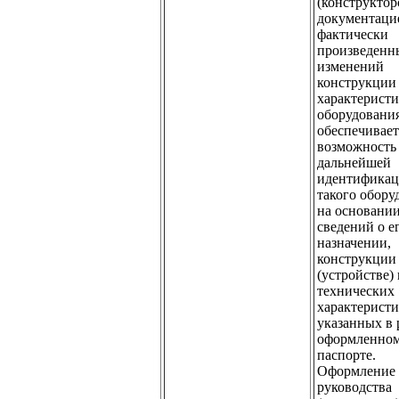
(конструктор
документаци
фактически
произведенн
изменений
конструкции
характерист
оборудования
обеспечивает
возможность
дальнейшей
идентифика
такого обору
на основани
сведений о е
назначении,
конструкции
(устройстве) 
технических
характеристи
указанных в 
оформленно
паспорте.
Оформление 
руководства