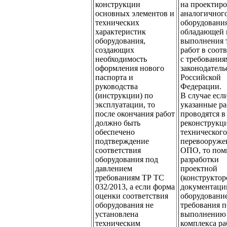
конструкции
на проектир
основных элементов и
аналогичног
технических
оборудовани
характеристик
обладающей 
оборудования,
выполнения 
создающих
работ в соот
необходимость
с требовани
оформления нового
законодатель
паспорта и
Российской
руководства
Федерации.
(инструкции) по
В случае есл
эксплуатации, то
указанные р
после окончания работ
проводятся в
должно быть
реконструкц
обеспечено
технического
подтверждение
перевооруже
соответствия
ОПО, то пом
оборудования под
разработки
давлением
проектной
требованиям ТР ТС
(конструктор
032/2013, а если форма
документаци
оценки соответствия
оборудование
оборудования не
требования п
установлена
выполнению 
техническим
комплекса ра