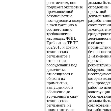
регламентом, оно
должны быть
подлежит экспертизе
определены
промышленной
проектной
безопасности с
документаци
последующим вводом
разработанно
в эксплуатацию в
соответствии
соответствии с
законодатель
требованиями
градостроит
настоящих ФНП.
деятельности
Требования ТР ТС
в области
032/2013 и других
промышленн
технических
безопасности
регламентов в
2) Изменени
отношении
проекта
оборудования под
реконструкц
давлением,
оборудования
относящегося к
необходимос
области их
которых воз
применения,
при проведе
выпущенного в
работ по из
обращение до
конструкции
вступления в силу
оборудования
технического
должны быть
регламента, не
согласованы 
применяются до
разработчик