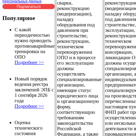
персональных данных
сварки,
реконструкци
реконструкцию
(модернизацию
(модернизацию),
наладку обору
Популярное
наладку
под давлением
оборудования под
строительстве,
С какой
давлением при
эксплуатации,
периодичностью
строительстве,
реконструкции
нужно проводить
реконструкции,
техническом
противоаварийные
техническом
перевооружен
тренировки на
перевооружении
консервации,
ОПО
ОПО и в процессе
ликвидации 
Подробнее >>
его эксплуатации
должны осуще
должны
специализиро
осуществлять
организации, 
Новый порядок
специализированные
индивидуальн
ведения реестра
организации,
предпринимат
заключений ЭПБ с
имеющие статус
специализиру
1 сентября 2026
юридического лица
на производст
года
и организационную
перечисленны
Подробнее >>
форму,
настоящем пу
соответствующую
ФНП работ пр
требованиям
осуществлени
Оценка
законодательства
или нескольки
технического
Российской
деятельности 
состояния
Федерации, а также
промышленно