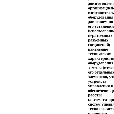
доизготовлен
организацией
изготовителе
оборудования
давлением по
его установки
использовани
неразъемных 
разъемных
соединений;
изменению
технических
характеристи
оборудования
замены (изме
его отдельны
элементов, уз
устройств
управления и
обеспечения 
работы
(автоматизи
систем управ
технологичес
процессом,