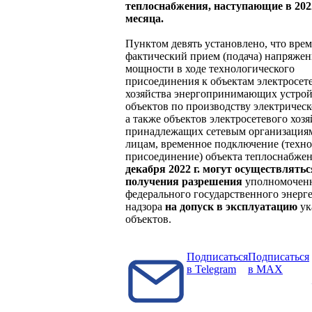
теплоснабжения, наступающие в 2022
месяца.
Пунктом девять установлено, что вре
фактический прием (подача) напряжен
мощности в ходе технологического
присоединения к объектам электросет
хозяйства энергопринимающих устрой
объектов по производству электрическ
а также объектов электросетевого хозя
принадлежащих сетевым организация
лицам, временное подключение (техно
присоединение) объекта теплоснабже
декабря 2022 г. могут осуществлятьс
получения разрешения
уполномоченн
федерального государственного энерг
надзора
на допуск в эксплуатацию
ук
объектов.
Подписаться
Подписаться
в Telegram
в MAX