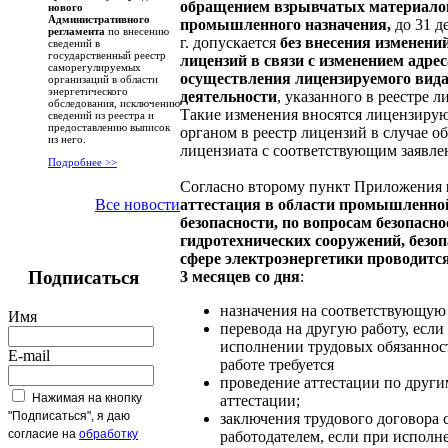
обращением взрывчатых материало
нового
Административного
промышленного назначения,
до 31 д
регламента
по внесению
г. допускается
без внесения изменений
сведений в
государственный реестр
лицензий в связи с изменением адрес
саморегулируемых
осуществления лицензируемого вид
организаций в области
энергетического
деятельности
, указанного в реестре л
обследования, исключению
Такие изменения вносятся лицензир
сведений из реестра и
предоставлению выписок
органом в реестр лицензий в случае о
из него.
лицензиата с соответствующим заявле
Подробнее >>
Согласно второму пункт Приложения
аттестация в области промышленно
Все новости
безопасности, по вопросам безопасно
гидротехнических сооружений, безоп
сфере электроэнергетики проводится
Подписаться
3 месяцев со дня
:
назначения на соответствующую
Имя
перевода на другую работу, если
исполнении трудовых обязанност
E-mail
работе требуется
проведение аттестации по други
Нажимая на кнопку
аттестации;
"Подписаться", я даю
заключения трудового договора 
согласие на
обработку
работодателем, если при исполн