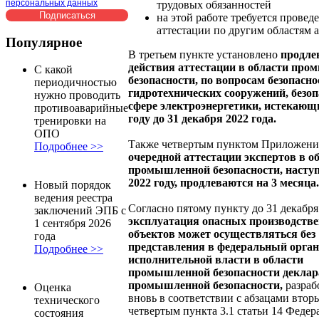
персональных данных
трудовых обязанностей
на этой работе требуется провед
аттестации по другим областям 
Популярное
В третьем пункте установлено
продле
действия аттестации в области пр
С какой
безопасности, по вопросам безопасно
периодичностью
гидротехнических сооружений, безоп
нужно проводить
сфере электроэнергетики, истекающи
противоаварийные
году до 31 декабря 2022 года.
тренировки на
ОПО
Также четвертым пунктом Приложен
Подробнее >>
очередной аттестации экспертов в о
промышленной безопасности, насту
2022 году, продлеваются на 3 месяца.
Новый порядок
ведения реестра
Согласно пятому пункту до 31 декабря
заключений ЭПБ с
эксплуатация опасных производств
1 сентября 2026
объектов может осуществляться без
года
представления в федеральный орган
Подробнее >>
исполнительной власти в области
промышленной безопасности декла
промышленной безопасности,
разраб
Оценка
вновь в соответствии с абзацами втор
технического
четвертым пункта 3.1 статьи 14 Федер
состояния