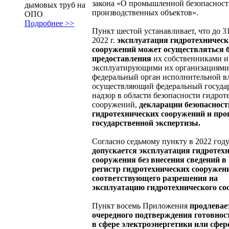
закона «О промышленной безопаснос
дымовых труб на
производственных объектов».
ОПО
Подробнее >>
Пункт шестой устанавливает, что до 3
2022 г.
эксплуатация гидротехническ
сооружений может осуществляться б
предоставления
их собственниками и
эксплуатирующими их организациями
федеральный орган исполнительной вл
осуществляющий федеральный госуда
надзор в области безопасности гидро
сооружений,
декларации безопасност
гидротехнических сооружений и про
государственной экспертизы.
Согласно седьмому пункту в 2022 год
допускается эксплуатация гидротех
сооружения без внесения сведений в
регистр гидротехнических сооружен
соответствующего разрешения на
эксплуатацию гидротехнического со
Пункт восемь Приложения
продлевае
очередного подтверждения готовност
в сфере электроэнергетики или сфер