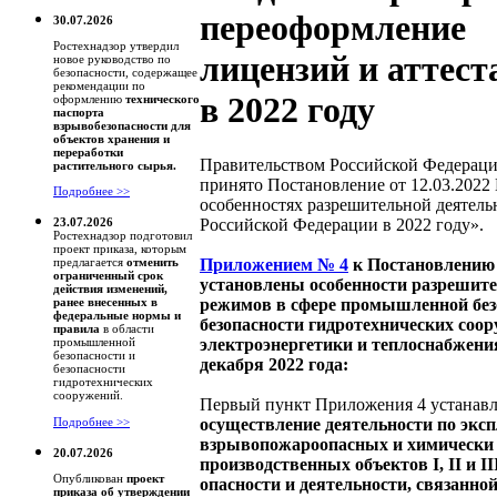
переоформление
30.07.2026
Ростехнадзор утвердил
лицензий и аттес
новое руководство по
безопасности, содержащее
рекомендации по
в 2022 году
оформлению
технического
паспорта
взрывобезопасности для
объектов хранения и
переработки
Правительством Российской Федерац
растительного сырья.
принято Постановление от 12.03.2022
Подробнее >>
особенностях разрешительной деятель
Российской Федерации в 2022 году».
23.07.2026
Ростехнадзор подготовил
проект приказа, которым
Приложением № 4
к Постановлению
предлагается
отменить
ограниченный срок
установлены особенности разрешит
действия изменений,
режимов в сфере промышленной без
ранее внесенных в
федеральные нормы и
безопасности гидротехнических соор
правила
в области
электроэнергетики и теплоснабжения
промышленной
безопасности и
декабря 2022 года:
безопасности
гидротехнических
сооружений.
Первый пункт Приложения 4 устанавл
осуществление деятельности по экс
Подробнее >>
взрывопожароопасных и химически
20.07.2026
производственных объектов I, II и II
Опубликован
проект
опасности и деятельности, связанной
приказа об утверждении