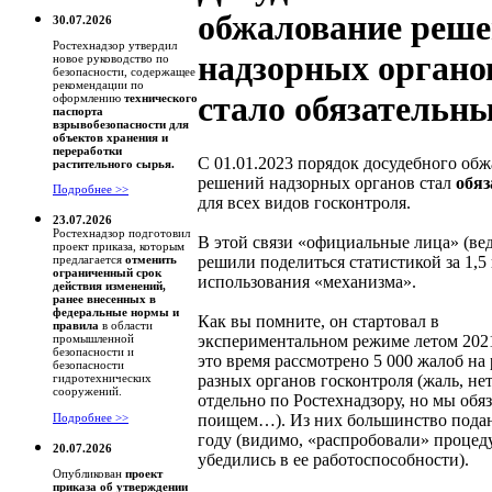
обжалование реш
30.07.2026
Ростехнадзор утвердил
надзорных органо
новое руководство по
безопасности, содержащее
рекомендации по
стало обязательн
оформлению
технического
паспорта
взрывобезопасности для
объектов хранения и
переработки
С 01.01.2023 порядок досудебного об
растительного сырья.
решений надзорных органов стал
обя
Подробнее >>
для всех видов госконтроля.
23.07.2026
Ростехнадзор подготовил
В этой связи «официальные лица» (ве
проект приказа, которым
решили поделиться статистикой за 1,5
предлагается
отменить
ограниченный срок
использования «механизма».
действия изменений,
ранее внесенных в
федеральные нормы и
Как вы помните, он стартовал в
правила
в области
экспериментальном режиме летом 2021
промышленной
безопасности и
это время рассмотрено 5 000 жалоб на
безопасности
разных органов госконтроля (жаль, не
гидротехнических
сооружений.
отдельно по Ростехнадзору, но мы обя
поищем…). Из них большинство подан
Подробнее >>
году (видимо, «распробовали» процед
20.07.2026
убедились в ее работоспособности).
Опубликован
проект
приказа об утверждении