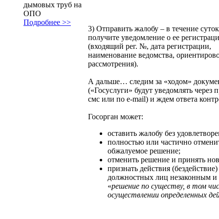
дымовых труб на
ОПО
Подробнее >>
3) Отправить жалобу – в течение суто
получите уведомление о ее регистрац
(входящий рег. №, дата регистрации,
наименование ведомства, ориентиров
рассмотрения).
А дальше… следим за «ходом» докуме
(«Госуслуги» будут уведомлять через 
смс или по e-mail) и ждем ответа конт
Госорган может:
оставить жалобу без удовлетворе
полностью или частично отмени
обжалуемое решение;
отменить решение и принять нов
признать действия (бездействие)
должностных лиц незаконным и
«
решение по существу, в том чис
осуществлении определенных де