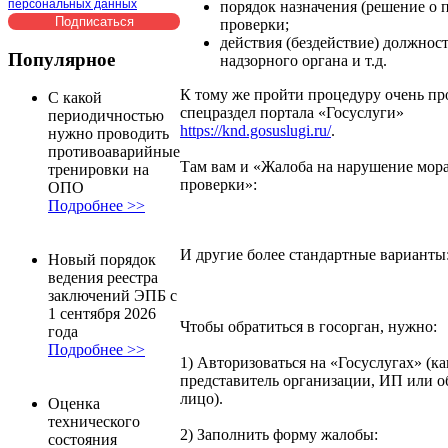
персональных данных
порядок назначения (решение о 
проверки;
действия (бездействие) должнос
Популярное
надзорного органа и т.д.
К тому же пройти процедуру очень про
С какой
спецраздел портала «Госуслуги»
периодичностью
https://knd.gosuslugi.ru/
.
нужно проводить
противоаварийные
Там вам и «Жалоба на нарушение мора
тренировки на
проверки»:
ОПО
Подробнее >>
И другие более стандартные варианты
Новый порядок
ведения реестра
заключений ЭПБ с
1 сентября 2026
Чтобы обратиться в госорган, нужно:
года
Подробнее >>
1) Авторизоваться на «Госуслугах» (ка
представитель организации, ИП или о
лицо).
Оценка
технического
2) Заполнить форму жалобы:
состояния