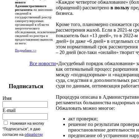
«Каждое четвертое обжалование» (бол
нового
Административного
обращений) рассмотрено
в пользу
пре
регламента
по внесению
бизнеса.
сведений в
государственный реестр
саморегулируемых
Кроме того, планомерно снижается ср
организаций в области
энергетического
рассмотрения жалоб. Если в 2021-м с
обследования, исключению
показатель был «13 дней», то в 2022-м
сведений из реестра и
предоставлению выписок
дней» (и даже «6 дней» в отдельных с
из него.
этом нормативный срок рассмотрения
Подробнее >>
– 20 дней (все-таки «онлайн» творит чу
«Досудебный порядок обжалования» з
Все новости
как оптимальный процесс разрешения
между «поднадзорным» и «надзирающ
суда, следствия и дополнительных рас
Подписаться
судя по данным, оптимизация работает
Процедура описана в Административ
Имя
регламентах большинства надзорных о
Обжаловать можно многое:
E-mail
акт проверки;
Нажимая на кнопку
решение по результатам проверк
"Подписаться", я даю
приостановление деятельности и т
согласие на
обработку
предписание об устранении нар