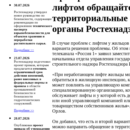
лифтом обращайте
30.07.2026
Ростехнадзор утвердил
территориальные
новое руководство по
безопасности, содержащее
рекомендации по
органы Ростехнад
оформлению
технического
паспорта
взрывобезопасности для
объектов хранения и
переработки
В случае проблем с лифтом у жильцов 
растительного сырья.
варианта решения проблемы. Об этом 
Подробнее >>
телеканала «Россия 1» заявил заместит
начальника отдела управления госуда
23.07.2026
Ростехнадзор подготовил
строительного надзора Ростехнадзора
проект приказа, которым
предлагается
отменить
ограниченный срок
«При неработающем лифте жильцы мо
действия изменений,
обратиться в жилищную инспекцию, к
ранее внесенных в
федеральные нормы и
может повлиять на управляющую ком
правила
в области
специализированную организацию, ко
промышленной
безопасности и
обслуживает лифты и у которой есть д
безопасности
или иной управляющей компанией ил
гидротехнических
сооружений.
товариществом собственников жилья», 
Орлов.
Подробнее >>
20.07.2026
Он добавил, что есть и второй вариан
Опубликован
проект
можно направить обращение в террит
приказа об утверждении