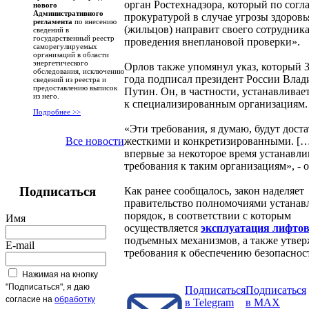
орган Ростехнадзора, который по согл
нового
Административного
прокуратурой в случае угрозы здоровь
регламента
по внесению
(жильцов) направит своего сотрудника
сведений в
государственный реестр
проведения внеплановой проверки».
саморегулируемых
организаций в области
энергетического
Орлов также упомянул указ, который 
обследования, исключению
года подписал президент России Вла
сведений из реестра и
предоставлению выписок
Путин. Он, в частности, устанавливае
из него.
к специализированным организациям.
Подробнее >>
«Эти требования, я думаю, будут дост
жесткими и конкретизированными. [
Все новости
впервые за некоторое время устанавл
требования к таким организациям», - 
Подписаться
Как ранее сообщалось, закон наделяет
правительство полномочиями устанав
порядок, в соответствии с которым
Имя
осуществляется
эксплуатация лифто
подъемных механизмов, а также утвер
E-mail
требования к обеспечению безопаснос
Нажимая на кнопку
"Подписаться", я даю
Подписаться
Подписаться
согласие на
обработку
в Telegram
в MAX