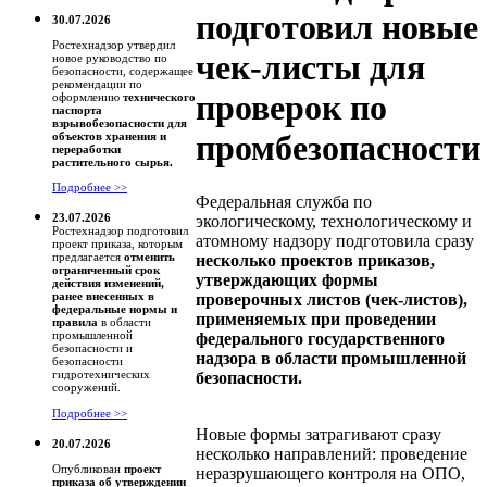
подготовил новые
30.07.2026
Ростехнадзор утвердил
чек-листы для
новое руководство по
безопасности, содержащее
рекомендации по
проверок по
оформлению
технического
паспорта
взрывобезопасности для
промбезопасности
объектов хранения и
переработки
растительного сырья.
Подробнее >>
Федеральная служба по
23.07.2026
экологическому, технологическому и
Ростехнадзор подготовил
атомному надзору подготовила сразу
проект приказа, которым
предлагается
отменить
несколько проектов приказов,
ограниченный срок
утверждающих формы
действия изменений,
ранее внесенных в
проверочных листов (чек-листов),
федеральные нормы и
применяемых при проведении
правила
в области
промышленной
федерального государственного
безопасности и
надзора в области промышленной
безопасности
гидротехнических
безопасности.
сооружений.
Подробнее >>
Новые формы затрагивают сразу
20.07.2026
несколько направлений: проведение
Опубликован
проект
неразрушающего контроля на ОПО,
приказа об утверждении