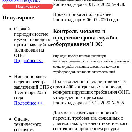
персональных данных
Ростехнадзора от 01.12.2020 № 478.
Проект приказа подготовлен
Популярное
Ростехнадзором 06.05.2026 года.
С какой
Контроль металла и
периодичностью
продление срока службы
нужно проводить
оборудования ТЭС
противоаварийные
тренировки на
ОПО
Еще один проект приказа посвящен
Подробнее >>
эксплуатационному контролю металла и продлению
срока службы основных элементов котлов и
трубопроводов тепловых электростанций.
Новый порядок
Подготовленный чек-лист включает
ведения реестра
почти 400 контрольных вопросов,
заключений ЭПБ с
конкретизирующих требования ФНП,
1 сентября 2026
утвержденных приказом
года
Ростехнадзора от 15.12.2020 № 535.
Подробнее >>
Документ охватывает широкий
перечень требований, связанных с
Оценка
диагностикой, оценкой технического
технического
состояния и продлением ресурса
состояния