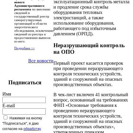
эксплуатационный контроль металла
нового
Административного
и продление срока службы
регламента
по внесению
оборудования тепловых
сведений в
государственный реестр
электростанций, а также
саморегулируемых
использование оборудования,
организаций в области
энергетического
работающего под избыточным
обследования, исключению
давлением (ОРПД).
сведений из реестра и
предоставлению выписок
из него.
Неразрушающий контроль
Подробнее >>
на ОПО
Все новости
Первый проект касается проверок
при проведении неразрушающего
контроля технических устройств,
зданий и сооружений на опасных
Подписаться
производственных объектах.
Имя
В чек-лист включен 41 контрольный
вопрос, основанный на требованиях
ФНП «Основные требования к
E-mail
проведению неразрушающего
контроля технических устройств,
Нажимая на кнопку
зданий и сооружений на опасных
"Подписаться", я даю
производственных объектах»,
согласие на
обработку
утвержденных приказом