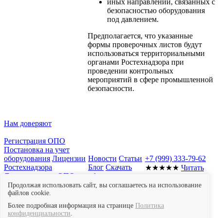
иных направлений, связанных с
безопасностью оборудования
под давлением.
Предполагается, что указанные
формы проверочных листов будут
использоваться территориальными
органами Ростехнадзора при
проведении контрольных
мероприятий в сфере промышленной
безопасности.
Нам доверяют
Регистрация ОПО
Постановка на учет
оборудования
Лицензии
Новости
Статьи
+7 (999) 333-79-62
Ростехнадзора
Блог
Скачать
★★★★★
Читать
Документы для ОПО
образцы
отзывы в Яндекс
Отчет о
документов
Мы
Картах
Продолжая использовать сайт, вы соглашаетесь на использование
производственном
файлов cookie.
в СМИ
контроле
Экспертиза
Контакты
Более подробная информация на странице
Политика
промышленной
конфиденциальности
.