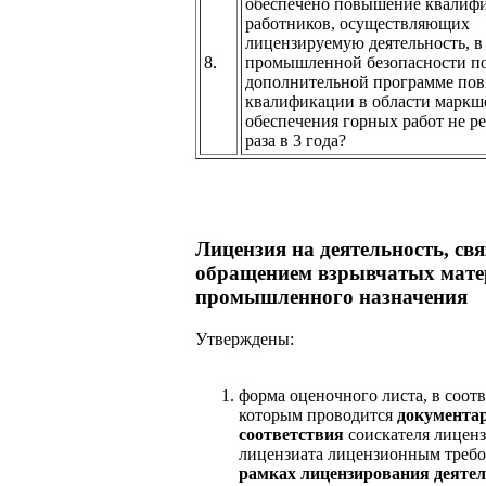
обеспечено повышение квалиф
работников, осуществляющих
лицензируемую деятельность, в
8.
промышленной безопасности п
дополнительной программе по
квалификации в области маркш
обеспечения горных работ не р
раза в 3 года?
Лицензия на деятельность, св
обращением взрывчатых мате
промышленного назначения
Утверждены:
форма оценочного листа, в соотв
которым проводится
документа
соответствия
соискателя лицен
лицензиата лицензионным треб
рамках лицензирования деятел