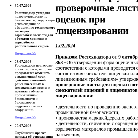
проверочные лист
30.07.2026
Ростехнадзор утвердил
оценок при
новое руководство по
безопасности, содержащее
рекомендации по
лицензировании
оформлению
технического
паспорта
взрывобезопасности для
объектов хранения и
переработки
1.02.2024
растительного сырья.
Подробнее >>
Приказом Ростехнадзора от 9 октябр
363
«Об утверждении форм оценочных
23.07.2026
Ростехнадзор подготовил
соответствии с которыми проводится 
проект приказа, которым
соответствия соискателя лицензии ил
предлагается
отменить
ограниченный срок
лицензионным требованиям» утвержд
действия изменений,
проверочные листы для оценки соо
ранее внесенных в
федеральные нормы и
соискателей лицензий и лицензиатов
правила
в области
лицензировании:
промышленной
безопасности и
безопасности
• деятельности по проведению экспер
гидротехнических
сооружений.
промышленной безопасности;
• производства маркшейдерских работ
Подробнее >>
• деятельности, связанной с обращени
20.07.2026
взрывчатых материалов промышленно
Опубликован
проект
назначения;
приказа об утверждении