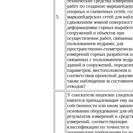
технические средства измерений
работ по созданию маркшейдер
опорных и съемочных сетей, с
5.
маркшейдерских сетей для набл
сдвижением земной поверхност
деформациями горных выработо
сооружений и объектов при
осуществлении работ, связанны
пользованием недрами; для
пространственно-геометрическ
измерений горных разработок и
связанных с пользованием недр
зданий и сооружений, определе
параметров, местоположения и
соответствия проектной докуме
также наблюдения за состояние
отводов?
У соискателя лицензии (лиценз
имеются принадлежащие ему на
собственности или ином закон
основании оборудование для об
результатов измерений и средст
измерений, соответствующие
классификации по точности и
техническим требованиям (усло