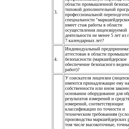
области промышленной безопас
типовой дополнительной прог
3.
профессиональной переподгото
специальности "маркшейдерское
имеет стаж работы в области
осуществления лицензируемой
деятельности не менее 5 лет из
7 календарных лет?
Индивидуальный предпринима
аттестован в области промышл
4.
безопасности (маркшейдерское
обеспечение безопасного веден
работ)?
У соискателя лицензии (лиценз
имеются принадлежащие ему на
собственности или ином закон
основании оборудование для об
результатов измерений и средст
измерений, соответствующие
классификации по точности и
техническим требованиям (усло
производства маркшейдерских р
том числе высокоточные, точны