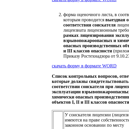
форма оценочного листа, в соотв
которым проводится
выездная о
соответствия соискателя
лицен
лицензиата лицензионным треб
рамках лицензирования экспл
взрывопожароопасных и хими
опасных производственных объе
и III классов опасности
(прилож
Приказу Ростехнадзора от 9.10.
скачать форму в формате
WORD
Список контрольных вопросов, отв
которые должны свидетельствовать
соответствии соискателя при лицен
эксплуатации взрывопожароопасны
химически опасных производственн
объектов I, II и III классов опасност
У соискателя лицензии (лицензи
имеются на праве собственност
законном основании по месту