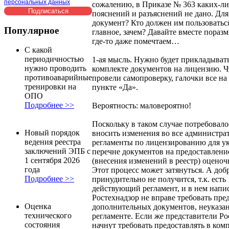
персональных данных
сожалению, в Приказе № 363 каких-л
пояснений и разъяснений не дано. Для
документ? Кто должен им пользоватьс
Популярное
главное, зачем? Давайте вместе пораз
где-то даже помечтаем…
С какой
периодичностью
1-ая мысль. Нужно будет прикладыват
нужно проводить
комплекте документов на лицензию. Чт
противоаварийные
провели самопроверку, галочки все на 
тренировки на
пункте «Да».
ОПО
Подробнее >>
Вероятность: маловероятно!
Поскольку в таком случае потребовало
Новый порядок
вносить изменения во все администр
ведения реестра
регламенты по лицензированию для ук
заключений ЭПБ с
перечне документов на предоставлени
1 сентября 2026
(внесения изменений в реестр) оценоч
года
Этот процесс может затянуться. А доб
Подробнее >>
принудительно не получится, т.к. есть
действующий регламент, и в нем напис
Ростехнадзор не вправе требовать пре
Оценка
дополнительных документов, неуказа
технического
регламенте. Если же представители Ро
состояния
начнут требовать предоставлять в ком