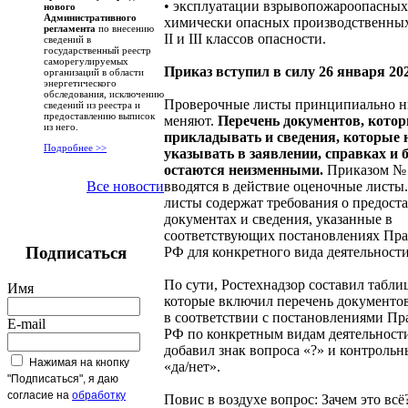
• эксплуатации взрывопожароопасных
нового
Административного
химически опасных производственных 
регламента
по внесению
II и III классов опасности.
сведений в
государственный реестр
саморегулируемых
Приказ вступил в силу 26 января 202
организаций в области
энергетического
обследования, исключению
Проверочные листы принципиально н
сведений из реестра и
предоставлению выписок
меняют.
Перечень документов, кото
из него.
прикладывать и сведения, которые
Подробнее >>
указывать в заявлении, справках и
остаются неизменными.
Приказом №
вводятся в действие оценочные листы
Все новости
листы содержат требования о предост
документах и сведения, указанные в
соответствующих постановлениях Пра
Подписаться
РФ для конкретного вида деятельности
По сути, Ростехнадзор составил табли
Имя
которые включил перечень документов
в соответствии с постановлениями Пр
E-mail
РФ по конкретным видам деятельности
добавил знак вопроса «?» и контрольн
Нажимая на кнопку
«да/нет».
"Подписаться", я даю
согласие на
обработку
Повис в воздухе вопрос: Зачем это всё