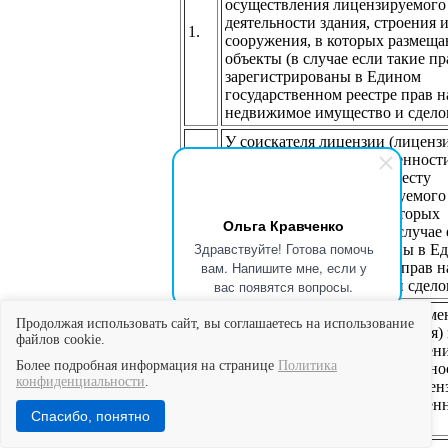
осуществления лицензируемого
деятельности здания, строения 
1.
сооружения, в которых размеща
объекты (в случае если такие пр
зарегистрированы в Едином
государственном реестре прав н
недвижимое имущество и сделок
У соискателя лицензии (лицензи
имеются на праве собственност
законном основании по месту
осуществления лицензируемого
2.
земельные участки, на которых
Ольга Кравченко
размещаются объекты (в случае 
Здравствуйте! Готова помочь
права не зарегистрированы в Е
вам. Напишите мне, если у
государственном реестре прав н
недвижимое имущество и сделок
вас появятся вопросы.
Технические устройства, прим
Продолжая использовать сайт, вы соглашаетесь на использование
(планируемые для применения) 
файлов cookie.
объектах по месту осуществлен
Более подробная информация на странице
Политика
3.
лицензируемого вида деятельно
конфиденциальности
.
принадлежат соискателю лицен
(лицензиату) на праве собствен
Спасибо, понятно
(ином законном основании)?