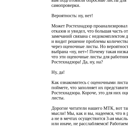
вам подготовили опросные листы для
самопроверки.
Вероятность: ну, нет!
Может Ростехнадзор проанализировал
отказов и увидел, что большая часть о
замечаний связана с недокомплектом 
и видит решение проблемы количества
через оценочные листы. Но вероятнос
выбрана «ну, нет»! Почему такая низк
что эти оценочные листы для работни
Ростехнадзора! Да, ну, на?
Ну, да!
Как ознакомитесь с оценочными листа
поймете, что заполняет их представит
Ростехнадзора. Короче, это для них о
листы.
Дорогие читатели нашего МТК, вот та
мысли! Мы, как и вы, надеемся, что в 
а не в мечтах осуществится 3-ая мысль.
или иначе, не расслабляемся! Работаем