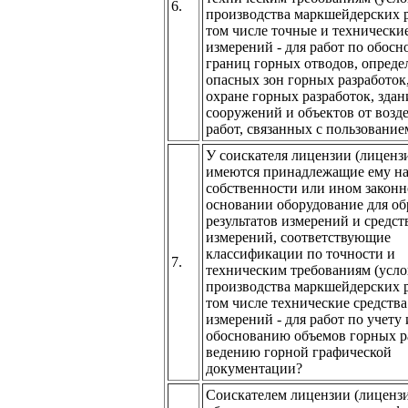
6.
производства маркшейдерских р
том числе точные и технические
измерений - для работ по обос
границ горных отводов, опред
опасных зон горных разработок
охране горных разработок, здан
сооружений и объектов от возд
работ, связанных с пользовани
У соискателя лицензии (лиценз
имеются принадлежащие ему на
собственности или ином закон
основании оборудование для об
результатов измерений и средст
измерений, соответствующие
классификации по точности и
7.
техническим требованиям (усло
производства маркшейдерских р
том числе технические средства
измерений - для работ по учету 
обоснованию объемов горных р
ведению горной графической
документации?
Соискателем лицензии (лиценз