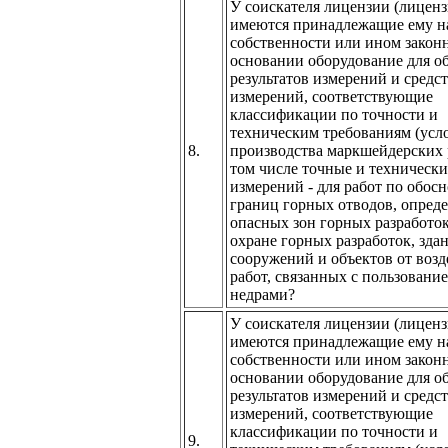
У соискателя лицензии (лиценз
имеются принадлежащие ему н
собственности или ином закон
основании оборудование для о
результатов измерений и средс
измерений, соответствующие
классификации по точности и
техническим требованиям (усл
8.
производства маркшейдерских р
том числе точные и технически
измерений - для работ по обос
границ горных отводов, опред
опасных зон горных разработок
охране горных разработок, зда
сооружений и объектов от возд
работ, связанных с пользовани
недрами?
У соискателя лицензии (лиценз
имеются принадлежащие ему н
собственности или ином закон
основании оборудование для о
результатов измерений и средс
измерений, соответствующие
классификации по точности и
9.