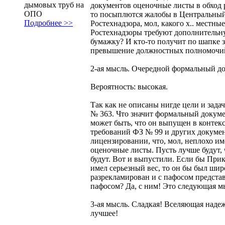
дымовых труб на
документов оценочные листы в обход 
ОПО
то посыплются жалобы в Центральный
Подробнее >>
Ростехнадзора, мол, какого х.. местные
Ростехнадзоры требуют дополнитель
бумажку? И кто-то получит по шапке з
превышение должностных полномочи
2-ая мысль. Очередной формальный до
Вероятность: высокая.
Так как не описаны нигде цели и зада
№ 363. Что значит формальный докум
может быть, что он выпущен в контек
требований ФЗ № 99 и других докумен
лицензировании, что, мол, неплохо им
оценочные листы. Пусть лучше будут, 
будут. Вот и выпустили. Если бы При
имел серьезный вес, то он бы был шир
разрекламирован и с пафосом предста
пафосом? Да, с ним! Это следующая м
3-ая мысль. Сладкая! Вселяющая наде
лучшее!