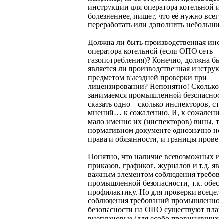
инструкции для оператора котельной 
болезненнее, пишет, что её нужно все
переработать или дополнить небольш
Должна ли быть производственная ин
оператора котельной (если ОПО сеть
газопотребления)? Конечно, должна б
является ли производственная инстру
предметом выездной проверки при
лицензировании? Непонятно! Сколько
занимаемся промышленной безопасн
сказать одно – сколько инспекторов, с
мнений… к сожалению. И, к сожалени
мало именно их (инспекторов) вины, т
нормативном документе однозначно н
права и обязанности, и границы прове
Понятно, что наличие всевозможных 
приказов, графиков, журналов и т.д. я
важным элементом соблюдения требо
промышленной безопасности, т.к. обе
профилактику. Но для проверки всеце
соблюдения требований промышленн
безопасности на ОПО существуют пла
внеплановые (для особо провинивших