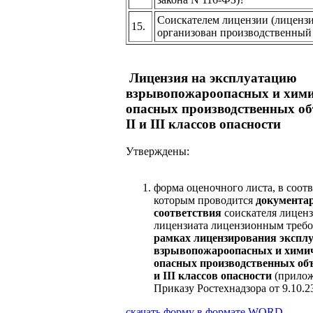
Соискателем лицензии (лиценз
15.
организован производственный
Лицензия на эксплуатацию
взрывопожароопасных и хим
опасных производственных объ
II и III классов опасности
Утверждены:
форма оценочного листа, в соотв
которым проводится
документа
соответствия
соискателя лицен
лицензиата лицензионным треб
рамках лицензирования экспл
взрывопожароопасных и хими
опасных производственных объе
и III классов опасности
(прилож
Приказу Ростехнадзора от 9.10.
скачать форму в формате
WORD