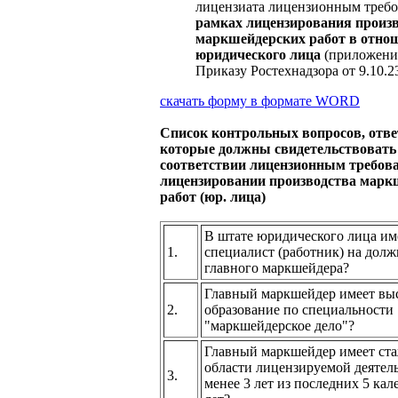
лицензиата лицензионным треб
рамках лицензирования произ
маркшейдерских работ в отно
юридического лица
(приложение
Приказу Ростехнадзора от 9.10.
скачать форму в формате
WORD
Список контрольных вопросов, отв
которые должны свидетельствовать
соответствии лицензионным требов
лицензировании производства марк
работ (юр. лица)
В штате юридического лица им
1.
специалист (работник) на дол
главного маркшейдера?
Главный маркшейдер имеет вы
2.
образование по специальности
"маркшейдерское дело"?
Главный маркшейдер имеет ста
области лицензируемой деятел
3.
менее 3 лет из последних 5 ка