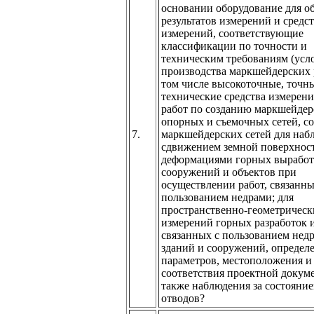
основании оборудование для о
результатов измерений и средс
измерений, соответствующие
классификации по точности и
техническим требованиям (усл
производства маркшейдерских р
том числе высокоточные, точн
технические средства измерени
работ по созданию маркшейдер
опорных и съемочных сетей, с
7.
маркшейдерских сетей для наб
сдвижением земной поверхнос
деформациями горных выработо
сооружений и объектов при
осуществлении работ, связанны
пользованием недрами; для
пространственно-геометрическ
измерений горных разработок и
связанных с пользованием нед
зданий и сооружений, определ
параметров, местоположения и
соответствия проектной докуме
также наблюдения за состояни
отводов?