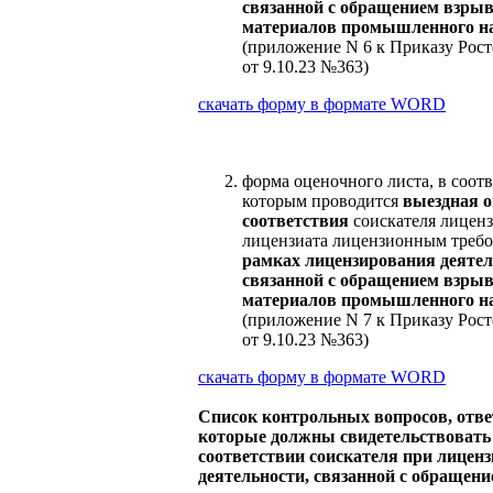
связанной с обращением взры
материалов промышленного н
(приложение N 6 к Приказу Рост
от 9.10.23 №363)
скачать форму в формате
WORD
форма оценочного листа, в соотв
которым проводится
выездная о
соответствия
соискателя лицен
лицензиата лицензионным треб
рамках лицензирования деятел
связанной с обращением взры
материалов промышленного н
(приложение N 7 к Приказу Рост
от 9.10.23 №363)
скачать форму в формате
WORD
Список контрольных вопросов, отв
которые должны свидетельствовать
соответствии соискателя при лицен
деятельности, связанной с обращен