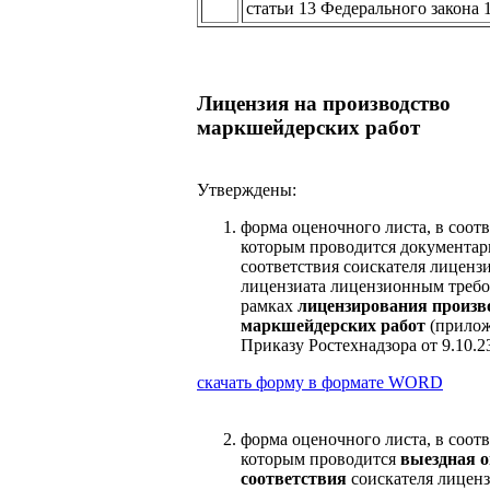
статьи 13 Федерального закона 
Лицензия на производство
маркшейдерских работ
Утверждены:
форма оценочного листа, в соотв
которым проводится документар
соответствия соискателя лиценз
лицензиата лицензионным требо
рамках
лицензирования произв
маркшейдерских работ
(прилож
Приказу Ростехнадзора от 9.10.
скачать форму в формате
WORD
форма оценочного листа, в соотв
которым проводится
выездная о
соответствия
соискателя лицен