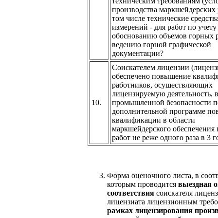
техническим требованиям (усл
производства маркшейдерских р
том числе технические средств
измерений - для работ по учету
обоснованию объемов горных р
ведению горной графической
документации?
Соискателем лицензии (лиценз
обеспечено повышение квали
работников, осуществляющих
лицензируемую деятельность, в
10.
промышленной безопасности п
дополнительной программе п
квалификации в области
маркшейдерского обеспечения
работ не реже одного раза в 3 г
Форма оценочного листа, в соот
которым проводится
выездная о
соответствия
соискателя лицен
лицензиата лицензионным треб
рамках лицензирования произ