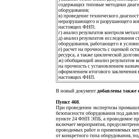
содержащих типовые методики диаг
оборудования;
в) проведение технического диагнос
неразрушающего и разрушающего контр
настоящих ФНП;
г) анализ результатов контроля мета
д) анализ результатов исследования с
оборудования, работающего в услови
е) расчет на прочность с оценкой ост
ресурса, а также циклической долгов
ж) обобщающий анализ результатов ко
на прочность с установлением назнач
оформлением итогового заключения в
настоящих ФНП.
В новый документ
добавлены также 
Пункт 468
.
При проведении экспертизы промыш
безопасности оборудования под давле
пункте 24 ФНП ЭПБ, а проводимое пр
включает мероприятия, предусмотре
проводимых работ и применяемых мето
от конкретного типа оборудования, п