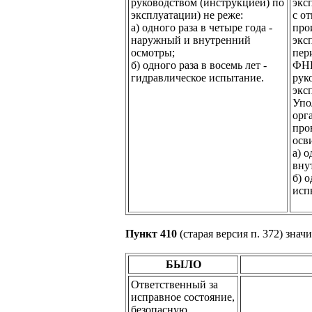
руководством (инструкцией) по
экс
эксплуатации) не реже:
с о
а) одного раза в четыре года -
про
наружный и внутренний
экс
осмотры;
пер
б) одного раза в восемь лет -
ФНП
гидравлическое испытание.
рук
экс
Упо
орг
про
осв
а) 
вну
б) о
исп
Пункт 410
(старая версия п. 372) знач
БЫЛО
Ответственный за
исправное состояние,
безопасную