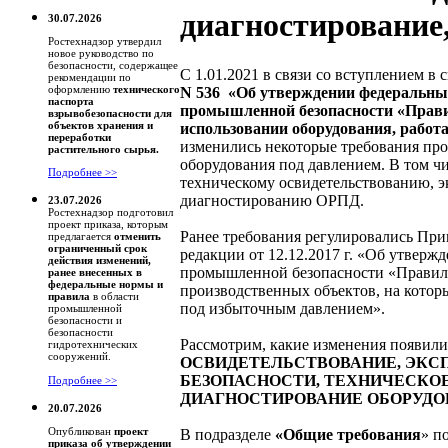
диагностирование
30.07.2026
Ростехнадзор утвердил
новое руководство по
безопасности, содержащее
С 1.01.2021 в связи со вступлением в 
рекомендации по
оформлению
технического
N 536 «Об утверждении федеральных
паспорта
промышленной безопасности «Прав
взрывобезопасности для
объектов хранения и
использовании оборудования, рабо
переработки
изменились некоторые требования пр
растительного сырья.
оборудования под давлением. В том ч
Подробнее >>
техническому освидетельствованию, э
диагностированию ОРПД.
23.07.2026
Ростехнадзор подготовил
проект приказа, которым
Ранее требования регулировались Прик
предлагается
отменить
ограниченный срок
редакции от 12.12.2017 г. «Об утверж
действия изменений,
промышленной безопасности «Правил
ранее внесенных в
федеральные нормы и
производственных объектов, на котор
правила
в области
под избыточным давлением».
промышленной
безопасности и
безопасности
Рассмотрим, какие изменения появили
гидротехнических
сооружений.
ОСВИДЕТЕЛЬСТВОВАНИЕ, ЭК
БЕЗОПАСНОСТИ, ТЕХНИЧЕСКО
Подробнее >>
ДИАГНОСТИРОВАНИЕ ОБОРУДО
20.07.2026
Опубликован
проект
В подразделе
«Общие требования
» п
приказа об утверждении