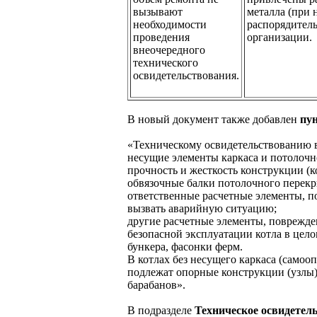
вызывают
металла (при 
необходимости
распорядител
проведения
организации.
внеочередного
технического
освидетельствования.
В новый документ также добавлен
пун
«Техническому освидетельствованию в
несущие элементы каркаса и потолоч
прочность и жесткость конструкции (к
обвязочные балки потолочного перекр
ответственные расчетные элементы, п
вызвать аварийную ситуацию;
другие расчетные элементы, поврежде
безопасной эксплуатации котла в цело
бункера, фасонки ферм.
В котлах без несущего каркаса (само
подлежат опорные конструкции (узлы)
барабанов».
В подразделе
Техническое освидетель