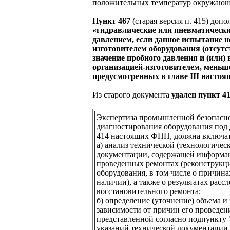
положительных температур окружающе
Пункт 467
(старая версия п. 415) до
«гидравлические или пневматическ
давлением, если данное испытание н
изготовителем оборудования (отсутс
значение пробного давления и (или
организацией-изготовителем, меньш
предусмотренных в главе III наст
Из старого документа
удален пункт 41
Экспертиза промышленной безопасно
диагностирования оборудования под 
414 настоящих ФНП, должна включат
а) анализ технической (технологичес
документации, содержащей информац
проведенных ремонтах (реконструкци
оборудования, в том числе о причина
наличии), а также о результатах расс
восстановительного ремонта;
б) определение (уточнение) объема и
зависимости от причин его проведени
представленной согласно подпункту 
указаний технической документации