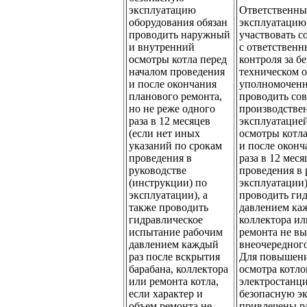
эксплуатацию
Ответственный
оборудования обязан
эксплуатацию
проводить наружный
участвовать с
и внутренний
с ответственн
осмотры котла перед
контроля за б
началом проведения
техническом 
и после окончания
уполномоченн
планового ремонта,
проводить сов
но не реже одного
производствен
раза в 12 месяцев
эксплуатацие
(если нет иных
осмотры котла
указаний по срокам
и после оконч
проведения в
раза в 12 мес
руководстве
проведения в 
(инструкции) по
эксплуатации)
эксплуатации), а
проводить ги
также проводить
давлением каж
гидравлическое
коллектора ил
испытание рабочим
ремонта не в
давлением каждый
внеочередного
раз после вскрытия
Для повышени
барабана, коллектора
осмотра котло
или ремонта котла,
электростанци
если характер и
безопасную э
объем ремонта не
привлечены р