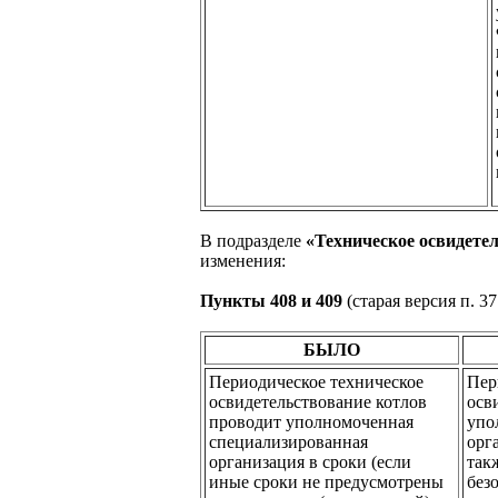
В подразделе
«Техническое освидете
изменения:
Пункты 408 и 409
(старая версия п. 3
БЫЛО
Периодическое техническое
Пер
освидетельствование котлов
осв
проводит уполномоченная
упо
специализированная
орг
организация в сроки (если
так
иные сроки не предусмотрены
без