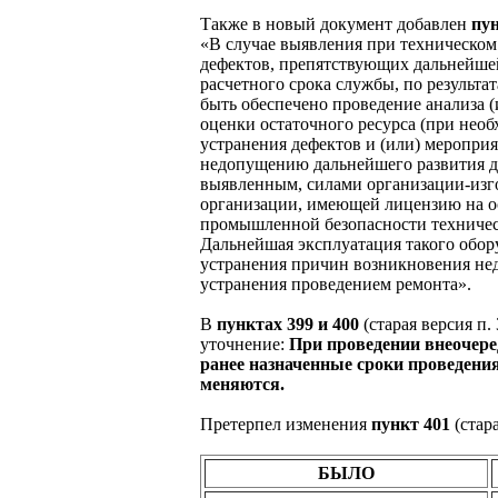
Также в новый документ добавлен
пун
«В случае выявления при техническо
дефектов, препятствующих дальнейшей
расчетного срока службы, по результ
быть обеспечено проведение анализа 
оценки остаточного ресурса (при нео
устранения дефектов и (или) меропри
недопущению дальнейшего развития д
выявленным, силами организации-изг
организации, имеющей лицензию на ос
промышленной безопасности техничес
Дальнейшая эксплуатация такого обор
устранения причин возникновения нед
устранения проведением ремонта».
В
пунктах 399 и 400
(старая версия п.
уточнение:
При проведении внеочере
ранее назначенные сроки проведения
меняются.
Претерпел изменения
пункт 401
(стар
БЫЛО