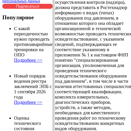
персональных данных
осуществления контроля (надзора),
должна представить в Ростехнадзор
информацию о видах (типах)
Популярное
оборудования под давлением, в
отношении которого она обладает
организационной и технической
С какой
возможностью проводить техническо
периодичностью
освидетельствование, с указанием
нужно проводить
сведений, подтверждающих ее
противоаварийные
соответствие указанному в
тренировки на
приложении № 1 к настоящим ФНП
ОПО
понятию "специализированная
Подробнее >>
организация, уполномоченная для
проведения технического
освидетельствования оборудования
Новый порядок
под давлением", в том числе в части
ведения реестра
наличия аттестованных специалисто
заключений ЭПБ с
соответствующей квалификации,
1 сентября 2026
комплекта измерительных,
года
диагностических приборов,
Подробнее >>
устройств, а также методик,
необходимых для качественного
проведения работ по техническому
Оценка
освидетельствованию конкретных
технического
видов оборудования.
состояния