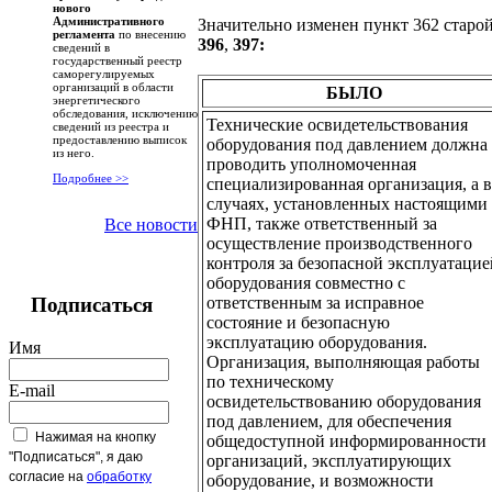
нового
Административного
Значительно изменен пункт 362 старой
регламента
по внесению
396
,
397:
сведений в
государственный реестр
саморегулируемых
организаций в области
БЫЛО
энергетического
обследования, исключению
Технические освидетельствования
сведений из реестра и
предоставлению выписок
оборудования под давлением должна
из него.
проводить уполномоченная
Подробнее >>
специализированная организация, а в
случаях, установленных настоящими
ФНП, также ответственный за
Все новости
осуществление производственного
контроля за безопасной эксплуатацие
оборудования совместно с
ответственным за исправное
Подписаться
состояние и безопасную
эксплуатацию оборудования.
Имя
Организация, выполняющая работы
по техническому
E-mail
освидетельствованию оборудования
под давлением, для обеспечения
Нажимая на кнопку
общедоступной информированности
"Подписаться", я даю
организаций, эксплуатирующих
согласие на
обработку
оборудование, и возможности