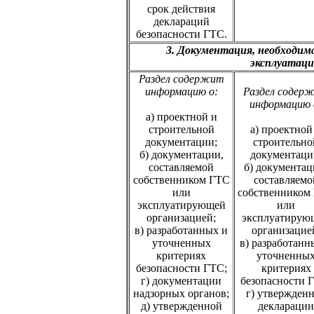
срок действия
деклараций
безопасности ГТС.
3. Документация, необходим
эксплуатац
Раздел содержит
информацию о:
Раздел содер
информацию 
а) проектной и
строительной
а) проектной
документации;
строительно
б) документации,
документаци
составляемой
б) документац
собственником ГТС
составляемо
или
собственником
эксплуатирующей
или
организацией;
эксплуатирую
в) разработанных и
организацие
уточненных
в) разработанн
критериях
уточненны
безопасности ГТС;
критериях
г) документации
безопасности 
надзорных органов;
г) утвержден
д) утвержденной
декларации