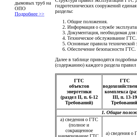
Структура правил эксплуатации ГТС 
дымовых труб на
гидротехнических сооружений единая
ОПО
разделы:
Подробнее >>
Общие положения.
Информация о службе эксплуата
Документация, необходимая для
Техническое обслуживание ГТС.
Основные правила технической 
Обеспечение безопасности ГТС.
Далее в таблице приводятся подробные
(содержанию) каждого раздела правил
ГТС
ГТС
объектов
водохозяйствен
энергетики
комплекса (ра
(раздел
II, п. 6-12
III, п. 13-19
Требований)
Требований
1. Общие поло
а) сведения о ГТС
(полное и
сокращенное
а) сведения о
наименование ГТС,