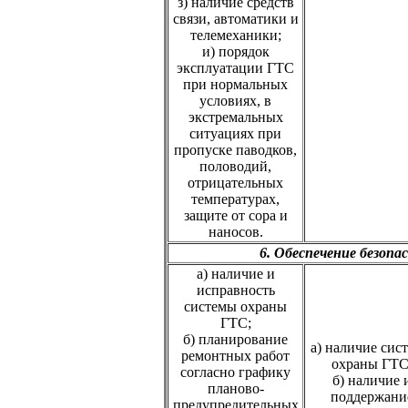
з) наличие средств
связи, автоматики и
телемеханики;
и) порядок
эксплуатации ГТС
при нормальных
условиях, в
экстремальных
ситуациях при
пропуске паводков,
половодий,
отрицательных
температурах,
защите от сора и
наносов.
6. Обеспечение безоп
а) наличие и
исправность
системы охраны
ГТС;
б) планирование
а) наличие сис
ремонтных работ
охраны ГТС
согласно графику
б) наличие 
планово-
поддержани
предупредительных