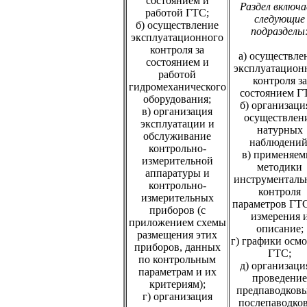
состоянием и
Раздел включ
работой ГТС;
следующие
б) осуществление
подразделы
эксплуатационного
контроля за
а) осуществле
состоянием и
эксплуатацион
работой
контроля за
гидромеханического
состоянием Г
оборудования;
б) организаци
в) организация
осуществлен
эксплуатации и
натурных
обслуживание
наблюдений
контрольно-
в) применяем
измерительной
методики
аппаратуры и
инструменталь
контрольно-
контроля
измерительных
параметров ГТС
приборов (с
измерения 
приложением схемы
описание;
размещения этих
г) графики осм
приборов, данных
ГТС;
по контрольным
д) организаци
параметрам и их
проведение
критериям);
предпаводковы
г) организация
послепаводко