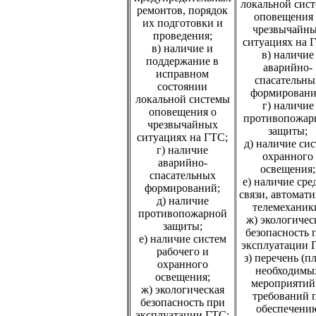
локальной сис
ремонтов, порядок
оповещения 
их подготовки и
чрезвычайн
проведения;
ситуациях на 
в) наличие и
в) наличие
поддержание в
аварийно-
исправном
спасательны
состоянии
формировани
локальной системы
г) наличие
оповещения о
противопожар
чрезвычайных
защиты;
ситуациях на ГТС;
д) наличие си
г) наличие
охранного
аварийно-
освещения;
спасательных
е) наличие сре
формирований;
связи, автомати
д) наличие
телемеханик
противопожарной
ж) экологичес
защиты;
безопасность 
е) наличие систем
эксплуатации 
рабочего и
з) перечень (п
охранного
необходимы
освещения;
мероприятий
ж) экологическая
требований 
безопасность при
обеспечени
эксплуатации ГТС;