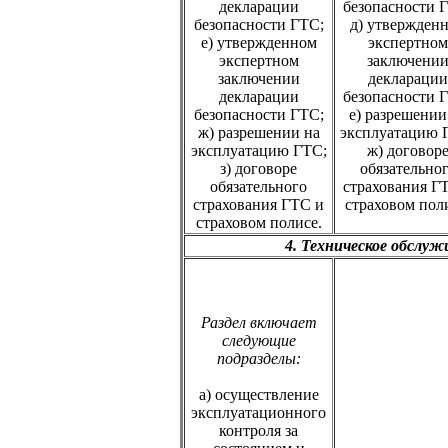
декларации
безопасности 
безопасности ГТС;
д) утвержден
е) утвержденном
экспертном
экспертном
заключени
заключении
декларации
декларации
безопасности 
безопасности ГТС;
е) разрешении
ж) разрешении на
эксплуатацию 
эксплуатацию ГТС;
ж) договор
з) договоре
обязательно
обязательного
страхования Г
страхования ГТС и
страховом пол
страховом полисе.
4. Техническое обслу
Раздел включает
следующие
подразделы:
а) осуществление
эксплуатационного
контроля за