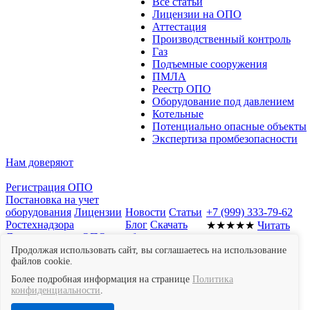
Все статьи
Лицензии на ОПО
Аттестация
Производственный контроль
Газ
Подъемные сооружения
ПМЛА
Реестр ОПО
Оборудование под давлением
Котельные
Потенциально опасные объекты
Экспертиза промбезопасности
Нам доверяют
Регистрация ОПО
Постановка на учет
оборудования
Лицензии
Новости
Статьи
+7 (999) 333-79-62
Ростехнадзора
Блог
Скачать
★★★★★
Читать
Документы для ОПО
образцы
отзывы в Яндекс
Отчет о
документов
Мы
Картах
Продолжая использовать сайт, вы соглашаетесь на использование
производственном
файлов cookie.
в СМИ
контроле
Экспертиза
Контакты
Более подробная информация на странице
Политика
промышленной
конфиденциальности
.
безопасности