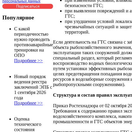
при изменении условий, влияющ
персональных данных
безопасности ГТС;
при выявлении повреждений и а
ГТС;
Популярное
при ухудшении условий локализ
чрезвычайных ситуаций и защит
С какой
территорий.
периодичностью
нужно проводить
Если деятельность на ГТС связана с з
противоаварийные
объекта рыбохозяйственного значения,
тренировки на
эксплуатации таких сооружений долж
ОПО
специальный раздел, который регламе
Подробнее >>
воспроизводство водных биологически
путем установки эффективных рыбоз
целях предотвращения попадания вод
Новый порядок
ресурсов в водозаборные сооружения
ведения реестра
рыбопропускными сооружениями).
заключений ЭПБ с
1 сентября 2026
Структура и состав правил эксплуа
года
Подробнее >>
Приказ Ростехнадзора от 02 октября 2
Требования к содержанию правил экс
водохозяйственного комплекса, накоп
Оценка
промышленности и ГТС объектов энер
технического
состояния