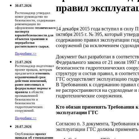
правил эксплуата
30.07.2026
Ростехнадзор утвердил
новое руководство по
безопасности, содержащее
рекомендации по
оформлению
технического
14 декабря 2015 года вступил в силу П
паспорта
октября 2015 г. № 395, который утвер
взрывобезопасности для
объектов хранения и
содержанию правил эксплуатации гид
переработки
сооружений (за исключением судоход
растительного сырья.
Подробнее >>
Документ был разработан в соответст
Федерального закона от 21 июля 1997 
23.07.2026
Ростехнадзор подготовил
безопасности гидротехнических соору
проект приказа, которым
структуру и состав правил, в соответ
предлагается
отменить
ограниченный срок
ГТС осуществляет эксплуатацию гидр
действия изменений,
В Требованиях к содержанию правил о
ранее внесенных в
федеральные нормы и
не распространяются на судоходные и
правила
в области
гидротехнические сооружения.
промышленной
безопасности и
безопасности
Кто обязан применять Требования 
гидротехнических
сооружений.
эксплуатации ГТС
Подробнее >>
Согласно п. 3 документа, Требования
20.07.2026
эксплуатации ГТС должны применять в
Опубликован
проект
приказа об утверждении