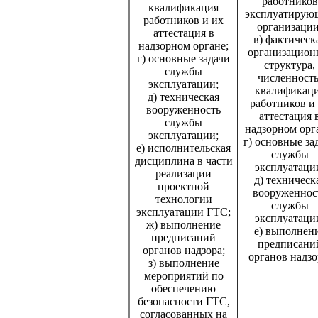
работников
квалификация
эксплуатирую
работников и их
организации
аттестация в
в) фактическ
надзорном органе;
организацион
г) основные задачи
структура,
службы
численность
эксплуатации;
квалификац
д) техническая
работников и
вооруженность
аттестация 
службы
надзорном орг
эксплуатации;
г) основные за
е) исполнительская
службы
дисциплина в части
эксплуатаци
реализации
д) техническ
проектной
вооруженнос
технологии
службы
эксплуатации ГТС;
эксплуатаци
ж) выполнение
е) выполнен
предписаний
предписани
органов надзора;
органов надзо
з) выполнение
мероприятий по
обеспечению
безопасности ГТС,
согласованных на