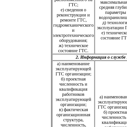
максимальная
ГТС;
средняя глуби
е) сведения о
параметры
реконструкции и
водохранилищ
ремонте ГТС,
д) технолог
гидромеханического
эксплуатации 
и
е) техническ
электротехнического
состояние ГТ
оборудования;
ж) техническое
состояние ГТС.
2. Информация о службе
а) наименование
эксплуатирующей
ГТС организации;
б) проектная
численность и
квалификация
работников
а) наименова
эксплуатирующей
эксплуатирую
организации;
ГТС организац
в) фактическая
б) проектна
организационная
численность
структура,
квалификац
численность,