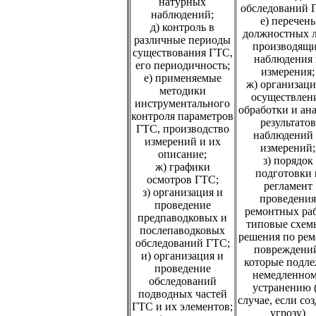
натурных
обследований 
наблюдений;
е) перечень
д) контроль в
должностных л
различные периоды
производящ
существования ГТС,
наблюдения 
его периодичность;
измерения;
е) применяемые
ж) организаци
методики
осуществлен
инструментального
обработки и ан
контроля параметров
результатов
ГТС, производство
наблюдений
измерений и их
измерений;
описание;
з) порядок
ж) графики
подготовки 
осмотров ГТС;
регламент
з) организация и
проведения
проведение
ремонтных раб
предпаводковых и
типовые схем
послепаводковых
решения по рем
обследований ГТС;
повреждени
и) организация и
которые подле
проведение
немедленно
обследований
устранению 
подводных частей
случае, если со
ГТС и их элементов;
угрозу)