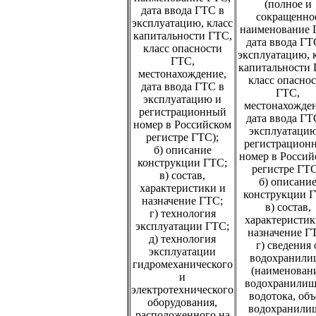
(полное и
дата ввода ГТС в
сокращенно
эксплуатацию, класс
наименование 
капитальности ГТС,
дата ввода ГТ
класс опасности
эксплуатацию, 
ГТС,
капитальности 
местонахождение,
класс опасно
дата ввода ГТС в
ГТС,
эксплуатацию и
местонахожден
регистрационный
дата ввода ГТ
номер в Российском
эксплуатацию
регистре ГТС);
регистрацион
б) описание
номер в Россий
конструкции ГТС;
регистре ГТС
в) состав,
б) описани
характеристики и
конструкции Г
назначение ГТС;
в) состав,
г) технология
характеристик
эксплуатации ГТС;
назначение Г
д) технология
г) сведения 
эксплуатации
водохранили
гидромеханического
(наименован
и
водохранилищ
электротехнического
водотока, об
оборудования,
водохранили
расположенного на