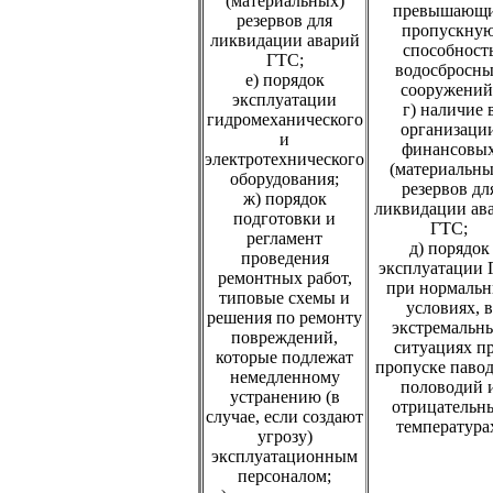
(материальных)
превышающ
резервов для
пропускну
ликвидации аварий
способност
ГТС;
водосбросн
е) порядок
сооружений
эксплуатации
г) наличие 
гидромеханического
организаци
и
финансовы
электротехнического
(материальны
оборудования;
резервов дл
ж) порядок
ликвидации ав
подготовки и
ГТС;
регламент
д) порядок
проведения
эксплуатации
ремонтных работ,
при нормаль
типовые схемы и
условиях, в
решения по ремонту
экстремальн
повреждений,
ситуациях п
которые подлежат
пропуске павод
немедленному
половодий 
устранению (в
отрицательн
случае, если создают
температура
угрозу)
эксплуатационным
персоналом;