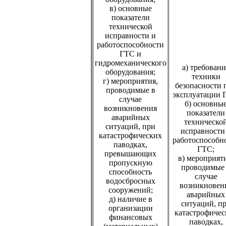
в) основные
показатели
технической
исправности и
работоспособности
ГТС и
гидромеханического
а) требовани
оборудования;
техники
г) мероприятия,
безопасности 
проводимые в
эксплуатации 
случае
б) основны
возникновения
показатели
аварийных
техническо
ситуаций, при
исправности
катастрофических
работоспособн
паводках,
ГТС;
превышающих
в) мероприят
пропускную
проводимые
способность
случае
водосбросных
возникновен
сооружений;
аварийных
д) наличие в
ситуаций, п
организации
катастрофичес
финансовых
паводках,