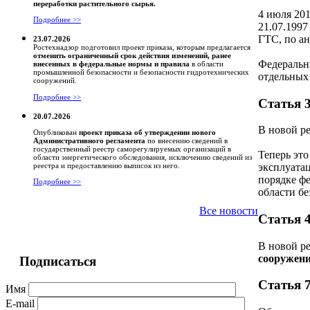
переработки растительного сырья.
4 июля 20
Подробнее >>
21.07.199
ГТС, по ан
23.07.2026
Ростехнадзор подготовил проект приказа, которым предлагается
отменить ограниченный срок действия изменений, ранее
Федеральны
внесенных в федеральные нормы и правила
в области
промышленной безопасности и безопасности гидротехнических
отдельных
сооружений.
Подробнее >>
Статья 
20.07.2026
В новой р
Опубликован
проект приказа об утверждении нового
Административного регламента
по внесению сведений в
государственный реестр саморегулируемых организаций в
Теперь это
области энергетического обследования, исключению сведений из
эксплуата
реестра и предоставлению выписок из него.
порядке ф
Подробнее >>
области б
Все новости
Статья 
В новой ре
сооружен
Подписаться
Статья 
Имя
E-mail