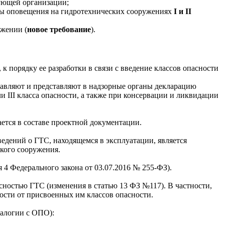
ующей организации;
мы оповещения на гидротехнических сооружениях
I и II
ужении (
новое требование
).
к порядку ее разработки в связи с введение классов опасности
тавляют и представляют в надзорные органы декларацию
или III класса опасности, а также при консервации и ликвидации
ется в составе проектной документации.
сведений о ГТС, находящемся в эксплуатации, является
кого сооружения.
я 4 Федерального закона от 03.07.2016 № 255-ФЗ).
асностью ГТС (изменения в статью 13 ФЗ №117). В частности,
ости от присвоенных им классов опасности.
налогии с ОПО):