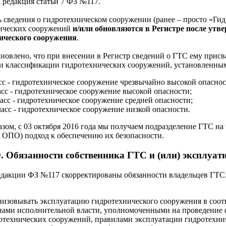
 редакция статьи 7 ФЗ №117.
ь сведения о гидротехническом сооружении (ранее – просто «Ги
ических сооружений
и/или обновляются в Регистре после утв
ического сооружения
.
новлено, что при внесении в Регистр сведений о ГТС ему присв
и классификации гидротехнических сооружений, установленны
асс - гидротехническое сооружение чрезвычайно высокой опаснос
ласс - гидротехническое сооружение высокой опасности;
класс - гидротехническое сооружение средней опасности;
ласс - гидротехническое сооружение низкой опасности.
зом, с 03 октября 2016 года мы получаем подразделение ГТС на
с ОПО) подход к обеспечению их безопасности.
9. Обязанности собственника ГТС и (или) эксплуа
едакции ФЗ №117 скорректированы обязанности владельцев ГТС. 
низовывать эксплуатацию гидротехнического сооружения в соот
нами исполнительной власти, уполномоченными на проведение ф
отехнических сооружений, правилами эксплуатации гидротехни