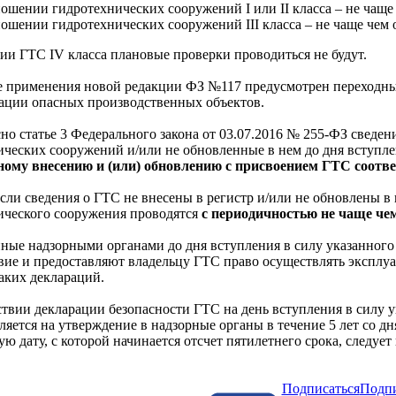
ношении гидротехнических сооружений I или II класса – не чаще 
ношении гидротехнических сооружений III класса – не чаще чем о
ии ГТС IV класса плановые проверки проводиться не будут.
е применения новой редакции ФЗ №117 предусмотрен переходны
ации опасных производственных объектов.
сно статье 3 Федерального закона от 03.07.2016 № 255-ФЗ сведе
ических сооружений и/или не обновленные в нем до дня вступле
ному внесению и (или) обновлению с присвоением ГТС соотве
если сведения о ГТС не внесены в регистр и/или не обновлены 
ического сооружения проводятся
с периодичностью не чаще чем
ные надзорными органами до дня вступления в силу указанного
твие и предоставляют владельцу ГТС право осуществлять эксплу
аких деклараций.
твии декларации безопасности ГТС на день вступления в силу у
ляется на утверждение в надзорные органы в течение 5 лет со дн
ую дату, с которой начинается отсчет пятилетнего срока, следуе
Подписаться
Подпи