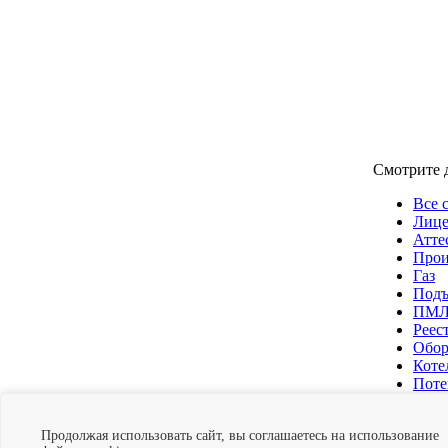
Смотрите 
Все 
Лице
Атте
Прои
Газ
Подъ
ПМ
Реес
Обор
Коте
Поте
Эксп
Нам доверяют
Продолжая использовать сайт, вы соглашаетесь на использование