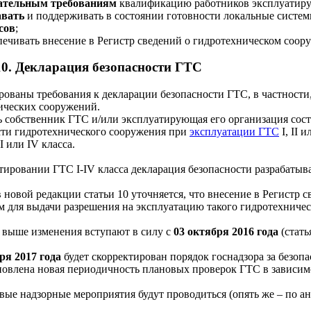
ательным требованиям
квалификацию работников эксплуатир
авать
и поддерживать в состоянии готовности локальные систе
сов
;
печивать внесение в Регистр сведений о гидротехническом соор
10. Декларация безопасности ГТС
ованы требования к декларации безопасности ГТС, в частности, 
ических сооружений.
рь собственник ГТС и/или эксплуатирующая его организация сос
сти гидротехнического сооружения при
эксплуатации ГТС
I, II 
III или IV класса.
ировании ГТС I-IV класса декларация безопасности разрабатыва
 новой редакции статьи 10 уточняется, что внесение в Регистр 
м для выдачи разрешения на эксплуатацию такого гидротехничес
 выше изменения вступают в силу с
03 октября 2016 года
(стать
ря 2017 года
будет скорректирован порядок госнадзора за безоп
ановлена новая периодичность плановых проверок ГТС в зависим
вые надзорные мероприятия будут проводиться (опять же – по а