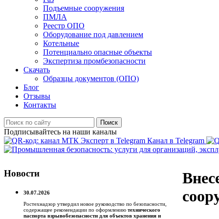
Подъемные сооружения
ПМЛА
Реестр ОПО
Оборудование под давлением
Котельные
Потенциально опасные объекты
Экспертиза промбезопасности
Скачать
Образцы документов (ОПО)
Блог
Отзывы
Контакты
Поиск
Подписывайтесь на наши каналы
Канал в Telegram
Новости
Внес
соор
30.07.2026
Ростехнадзор утвердил новое руководство по безопасности,
содержащее рекомендации по оформлению
технического
паспорта взрывобезопасности для объектов хранения и