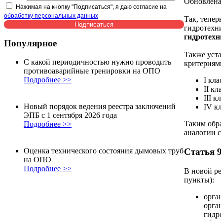
Обновлена
Нажимая на кнопку "Подписаться", я даю согласие на
обработку персональных данных
Так, тепер
гидротехн
гидротехн
Популярное
Также уста
С какой периодичностью нужно проводить
критериям
противоаварийные тренировки на ОПО
Подробнее >>
I кл
II к
III 
Новый порядок ведения реестра заключений
IV к
ЭПБ с 1 сентября 2026 года
Таким обра
Подробнее >>
аналогии 
Статья 
Оценка технического состояния дымовых труб
на ОПО
Подробнее >>
В новой р
пункты):
орга
орга
гидр