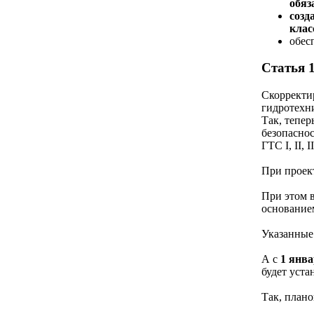
обяз
созд
клас
обес
Статья 
Скорректир
гидротехн
Так, тепе
безопасно
ГТС I, II, 
При проект
При этом в
основание
Указанные
А с
1 янва
будет уст
Так, плано