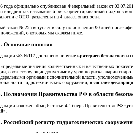
16 года официально опубликован Федеральный закон от 03.07.20
7 и внедрил так называемый риск-ориентированный подход в воп
алогии с ОПО, разделены на 4 класса опасности.
й закон № 255 вступает в силу по истечении 90 дней после офи
 положений, о которых мы скажем ниже.
3. Основные понятия
едакции ФЗ №117 дополнено понятие
критериев безопасности 
 «предельные значения количественных и качественных показат
ции, соответствующие допустимому уровню риска аварии гидро
едеральными органами исполнительной власти, уполномоченными
езопасности гидротехнических сооружений,
в составе декларац
4. Полномочия Правительства РФ в области безоп
дакции изложен абзац 6 статьи 4. Теперь Правительство РФ «
ус
ий
».
7. Российский регистр гидротехнических сооружен