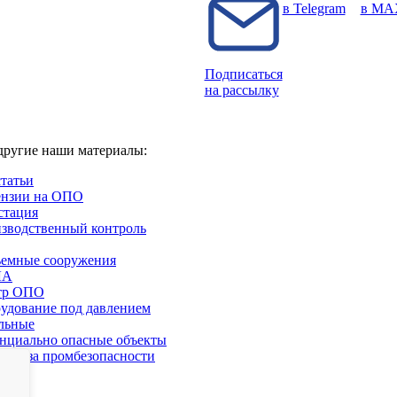
в Telegram
в MA
Подписаться
на рассылку
другие наши материалы:
статьи
нзии на ОПО
стация
зводственный контроль
емные сооружения
ЛА
тр ОПО
удование под давлением
льные
нциально опасные объекты
ертиза промбезопасности