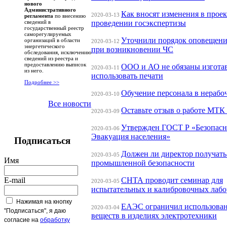
нового
Административного
Как вносят изменения в проек
2020-03-13
регламента
по внесению
проведении госэкспертизы
сведений в
государственный реестр
саморегулируемых
Уточнили порядок оповещени
организаций в области
2020-03-12
энергетического
при возникновении ЧС
обследования, исключению
сведений из реестра и
предоставлению выписок
ООО и АО не обязаны изгота
2020-03-11
из него.
использовать печати
Подробнее >>
Обучение персонала в нерабо
2020-03-10
Все новости
Оставьте отзыв о работе МТК
2020-03-09
Утвержден ГОСТ Р «Безопасн
2020-03-06
Эвакуация населения»
Подписаться
Должен ли директор получат
2020-03-05
Имя
промышленной безопасности
E-mail
СНТА проводит семинар для
2020-03-05
испытательных и калибровочных лабо
Нажимая на кнопку
ЕАЭС ограничил использова
2020-03-04
"Подписаться", я даю
веществ в изделиях электротехники
согласие на
обработку