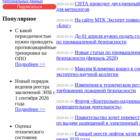
персональных данных
СНТА проводит двухдневный
2020-03-03
для метрологов
Популярное
На сайте МТК Эксперт появил
2020-03-02
«Блог»
С какой
До 01 апреля нужно подать го
периодичностью
2020-03-01
по промышленной безопасности
нужно проводить
противоаварийные
Новые статьи по промышлен
тренировки на
2020-02-27
безопасности (февраль 2020)
ОПО
Подробнее >>
Максим Клименко вошел в со
2020-02-25
экспертно-научной коллегии
Новый порядок
Изменения в техническом рег
2020-02-21
ведения реестра
требованиях пожарной безопасности
заключений ЭПБ с
1 сентября 2026
Форум «Контрольно-надзорна
2020-02-20
года
разрешительная деятельность»
Подробнее >>
Правительство хочет перевест
2020-02-12
по выдаче разрешений в электронный
Оценка
технического
Единый реестр лифтов хотят в
2020-02-11
состояния
июня 2020 года