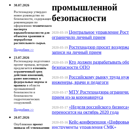
промышленной
30.07.2026
Ростехнадзор утвердил
безопасности
новое руководство по
безопасности, содержащее
рекомендации по
оформлению
технического
паспорта
Центральное управление Рост
2020-03-19
взрывобезопасности для
объектов хранения и
ограничило личный прием
переработки
растительного сырья.
Ростехнадзор просит воздержа
2020-03-19
Подробнее >>
записи на личный прием
23.07.2026
Ростехнадзор подготовил
Кто должен разрабатывать об
2020-03-19
проект приказа, которым
безопасности ОПО
предлагается
отменить
ограниченный срок
действия изменений,
Российскому рынку труда ну
2020-03-18
ранее внесенных в
инженеры, врачи и педагоги
федеральные нормы и
правила
в области
промышленной
МТУ Ростехнадзора ограничи
безопасности и
2020-03-17
безопасности
прием из-за коронавируса
гидротехнических
сооружений.
«Неделя российского бизнеса
2020-03-17
Подробнее >>
переносится на октябрь 2020 года
20.07.2026
Кейс-конференция «Цифровы
2020-03-16
Опубликован
проект
инструменты управления СМК»
приказа об утверждении