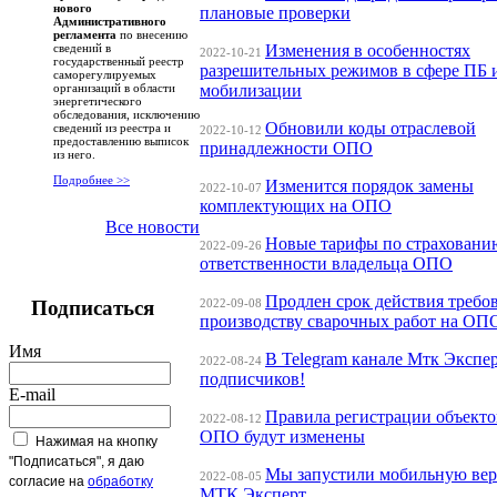
нового
плановые проверки
Административного
регламента
по внесению
Изменения в особенностях
сведений в
2022-10-21
государственный реестр
разрешительных режимов в сфере ПБ и
саморегулируемых
мобилизации
организаций в области
энергетического
обследования, исключению
Обновили коды отраслевой
сведений из реестра и
2022-10-12
предоставлению выписок
принадлежности ОПО
из него.
Подробнее >>
Изменится порядок замены
2022-10-07
комплектующих на ОПО
Все новости
Новые тарифы по страховани
2022-09-26
ответственности владельца ОПО
Продлен срок действия требо
2022-09-08
Подписаться
производству сварочных работ на ОП
Имя
В Telegram канале Мтк Экспер
2022-08-24
подписчиков!
E-mail
Правила регистрации объектов
2022-08-12
ОПО будут изменены
Нажимая на кнопку
"Подписаться", я даю
Мы запустили мобильную вер
2022-08-05
согласие на
обработку
МТК Эксперт