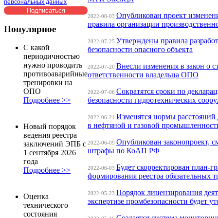
персональных данных
Опубликован проект изменен
2022-08-03
правила организации производственно
Популярное
Утверждены правила разработ
2022-07-25
С какой
безопасности опасного объекта
периодичностью
нужно проводить
Внесли изменения в закон о с
2022-07-20
противоаварийные
ответственности владельца ОПО
тренировки на
Сократятся сроки по деклара
ОПО
2022-07-06
безопасности гидротехнических соор
Подробнее >>
Изменятся нормы расстояний 
2022-06-21
в нефтяной и газовой промышленност
Новый порядок
ведения реестра
Опубликован законопроект, 
2022-06-09
заключений ЭПБ с
штрафы по КоАП РФ
1 сентября 2026
года
Будет скорректирован план-г
2022-06-03
Подробнее >>
формирования реестра обязательных 
Порядок лицензирования деят
2022-05-23
Оценка
экспертизе промбезопасности будет у
технического
состояния
Создается система мониторин