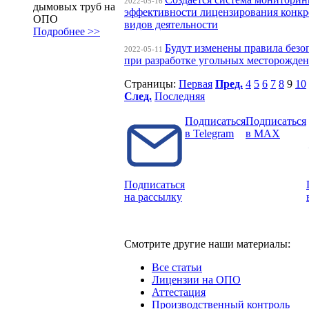
2022-05-16
дымовых труб на
эффективности лицензирования конк
ОПО
видов деятельности
Подробнее >>
Будут изменены правила безо
2022-05-11
при разработке угольных месторожде
Страницы:
Первая
Пред.
4
5
6
7
8
9
10
След.
Последняя
Подписаться
Подписаться
в Telegram
в MAX
Подписаться
на рассылку
Смотрите другие наши материалы:
Все статьи
Лицензии на ОПО
Аттестация
Производственный контроль