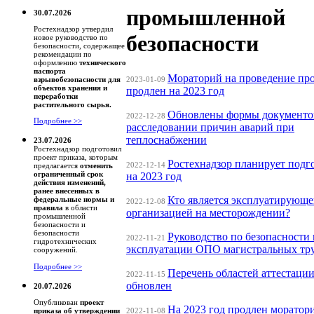
промышленной
30.07.2026
Ростехнадзор утвердил
безопасности
новое руководство по
безопасности, содержащее
рекомендации по
оформлению
технического
паспорта
Мораторий на проведение пр
2023-01-09
взрывобезопасности для
объектов хранения и
продлен на 2023 год
переработки
растительного сырья.
Обновлены формы документо
2022-12-28
Подробнее >>
расследовании причин аварий при
теплоснабжении
23.07.2026
Ростехнадзор подготовил
проект приказа, которым
Ростехнадзор планирует под
2022-12-14
предлагается
отменить
ограниченный срок
на 2023 год
действия изменений,
ранее внесенных в
Кто является эксплуатирующ
федеральные нормы и
2022-12-08
правила
в области
организацией на месторождении?
промышленной
безопасности и
безопасности
Руководство по безопасности
2022-11-21
гидротехнических
эксплуатации ОПО магистральных тр
сооружений.
Подробнее >>
Перечень областей аттестации
2022-11-15
обновлен
20.07.2026
Опубликован
проект
На 2023 год продлен моратор
2022-11-08
приказа об утверждении