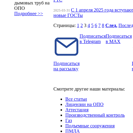
дымовых труб на
ОПО
С 1 апреля 2025 года вступаю
2025-03-31
Подробнее >>
новые ГОСТы
Страницы:
1
2
3
4
5
6
7
8
След.
Послед
Подписаться
Подписаться
в Telegram
в MAX
Подписаться
на рассылку
Смотрите другие наши материалы:
Все статьи
Лицензии на ОПО
Аттестация
Производственный контроль
Газ
Подъемные сооружения
ПМЛА