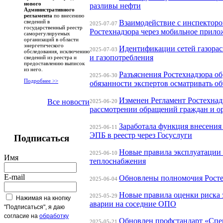
нового
разливы нефти
Административного
регламента
по внесению
Взаимодействие с инспектор
сведений в
2025-07-07
государственный реестр
Ростехнадзора через мобильное прило
саморегулируемых
организаций в области
энергетического
Идентификации сетей газора
2025-07-03
обследования, исключению
и газопотребления
сведений из реестра и
предоставлению выписок
из него.
Разъяснения Ростехнадзора об
2025-06-30
Подробнее >>
обязанности экспертов осматривать о
Изменен Регламент Ростехнад
Все новости
2025-06-20
рассмотрении обращений граждан и о
Заработала функция внесения
2025-06-11
ЭПБ в реестр через Госуслуги
Подписаться
Новые правила эксплуатации
2025-06-10
Имя
теплоснабжения
E-mail
Обновлены полномочия Росте
2025-06-04
Новые правила оценки риска 
2025-05-29
Нажимая на кнопку
аварии на соседние ОПО
"Подписаться", я даю
согласие на
обработку
Обновлен профстандарт «Спе
2025-05-21