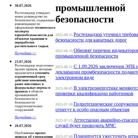
промышленной
30.07.2026
Ростехнадзор утвердил
безопасности
новое руководство по
безопасности, содержащее
рекомендации по
оформлению
технического
паспорта
Ростехнадзор уточнил требов
2025-08-25
взрывобезопасности для
объектов хранения и
безопасности для канатных дорог
переработки
растительного сырья.
Обновят перечни индикаторов
2025-08-15
Подробнее >>
промышленной безопасности
23.07.2026
Ростехнадзор подготовил
С 1.09.2026 заключения ЭПБ 
2025-08-11
проект приказа, которым
декларации промбезопасности подаютс
предлагается
отменить
ограниченный срок
электронном виде
действия изменений,
ранее внесенных в
В электроэнергетике меняютс
федеральные нормы и
2025-08-05
правила
в области
проверки квалификации работников
промышленной
безопасности и
безопасности
Гидротехнические сооружения 
2025-07-30
гидротехнических
отнесут к особо опасным объектам
сооружений.
Подробнее >>
Аттестацию аварийно-спасат
2025-07-15
служб будет проводить МЧС
20.07.2026
Опубликован
проект
Планируется ужесточить штр
2025-07-08
приказа об утверждении