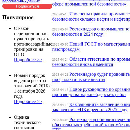
персональных данных
сфере промышленной безопасности»
Изменены правила промышл
2025-05-13
Популярное
безопасности складов нефти и нефтеп
С какой
Ростехнадзор о промышленно
2025-05-07
периодичностью
безопасности в 2024 году
нужно проводить
Новый ГОСТ по магистраль
противоаварийные
2025-05-05
газопроводам
тренировки на
ОПО
Области аттестации по пром
Подробнее >>
2025-04-24
безопасности вновь изменятся
Ростехнадзор будет проводить
2025-04-21
Новый порядок
профилактические визиты
ведения реестра
заключений ЭПБ с
Новое руководство по органи
2025-04-16
1 сентября 2026
производства маркшейдерских работ
года
Подробнее >>
Как заполнить заявление о вн
2025-04-10
заключения ЭПБ в реестр в 2025 году
Оценка
Ростехнадзор обновил перечн
2025-04-08
технического
обязательных требований к промбезоп
состояния
ГТС