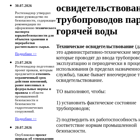
освидетельствова
30.07.2026
Ростехнадзор утвердил
трубопроводов пар
новое руководство по
безопасности, содержащее
рекомендации по
горячей воды
оформлению
технического
паспорта
взрывобезопасности для
объектов хранения и
переработки
Техническое освидетельствование
(д
растительного сырья.
это административно-технические мер
Подробнее >>
которые проводят до ввода трубопров
эксплуатацию и периодически в проце
23.07.2026
Ростехнадзор подготовил
использования (в пределах назначенно
проект приказа, которым
службы), также бывает внеочередное 
предлагается
отменить
ограниченный срок
освидетельствование.
действия изменений,
ранее внесенных в
федеральные нормы и
ТО выполняют, чтобы:
правила
в области
промышленной
безопасности и
1) установить фактическое состояние
безопасности
трубопроводов;
гидротехнических
сооружений.
2) подтвердить их работоспособность 
Подробнее >>
соответствие нормам промышленной
20.07.2026
безопасности.
Опубликован
проект
приказа об утверждении