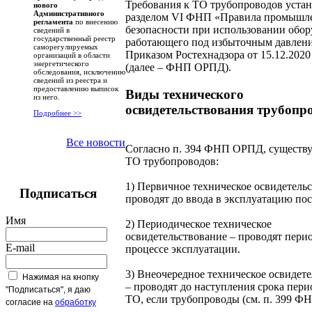
Требования к ТО трубопроводов уста
нового
Административного
разделом VI ФНП «Правила промышл
регламента
по внесению
безопасности при использовании обор
сведений в
государственный реестр
работающего под избыточным давлени
саморегулируемых
Приказом Ростехнадзора от 15.12.2020
организаций в области
энергетического
(далее – ФНП ОРПД).
обследования, исключению
сведений из реестра и
предоставлению выписок
Виды технического
из него.
освидетельствования трубопр
Подробнее >>
Все новости
Согласно п. 394 ФНП ОРПД, существу
ТО трубопроводов:
1) Первичное техническое освидетель
Подписаться
проводят до ввода в эксплуатацию по
Имя
2) Периодическое техническое
освидетельствование – проводят пери
E-mail
процессе эксплуатации.
3) Внеочередное техническое освидет
Нажимая на кнопку
– проводят до наступления срока пери
"Подписаться", я даю
ТО, если трубопроводы (см. п. 399 
согласие на
обработку