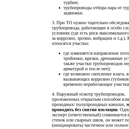
турбин;
трубопроводы отбора пара от ту
задвижки.
3. При ТО нужно тщательно обследова
трубопровода, работающие в особо с
условиях (где есть риск максимального
за коррозии, эрозии, вибрации и т.д.).
относятся участки:
где изменяется направление пото
тройники, врезки, дренажные уст
также участки трубопроводов пе
арматурой и после нее);
где возможно скопление влаги, в
вызывающих коррозию (тупиков
временно неработающие участки
4. Наружный осмотр трубопроводов,
проложенных открытым способом или
проходных/ полупроходных каналах,
проводить без снятия изоляции
. Одн
эксперт (ответственный) сомневается 
стенок или сварных швов, он может п
(инициировать) частичное или полное