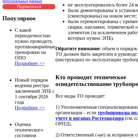
персональных данных
не эксплуатировались более 24 м
были демонтированы и установ
(смонтированы) на новом месте;
Популярное
были отремонтированы с приме
сварки, наплавки, термической 
С какой
элементов (за исключением работ
периодичностью
которых нужна ЭПБ).
нужно проводить
противоаварийные
Обратите внимание
: объем и порядок
тренировки на
ТО должен быть закреплен в руководс
ОПО
(инструкции) по эксплуатации трубоп
Подробнее >>
Кто проводит техническое
Новый порядок
освидетельствование трубопр
ведения реестра
заключений ЭПБ с
Все виды ТО проводят:
1 сентября 2026
года
1) Уполномоченная специализированн
Подробнее >>
организация – если
трубопроводы по
учету
в органах Ростехнадзора
(см. 
ОРПД).
Оценка
технического
2) Ответственный (-ые) за исправное 
состояния