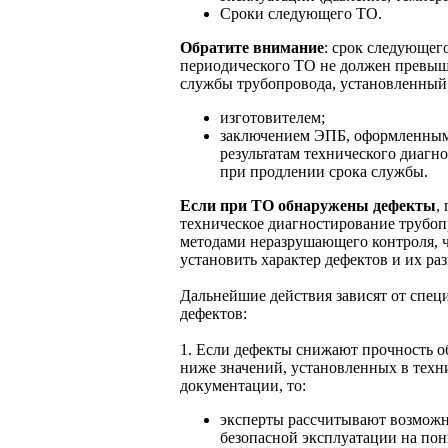
Сроки следующего ТО.
Обратите внимание
: срок следующег
периодического ТО не должен превыш
службы трубопровода, установленный
изготовителем;
заключением ЭПБ, оформленны
результатам технического диагн
при продлении срока службы.
Если при ТО обнаружены дефекты
,
техническое диагностирование трубо
методами неразрушающего контроля, 
установить характер дефектов и их ра
Дальнейшие действия зависят от спе
дефектов:
1. Если дефекты снижают прочность о
ниже значений, установленных в техн
документации, то:
эксперты рассчитывают возможн
безопасной эксплуатации на п