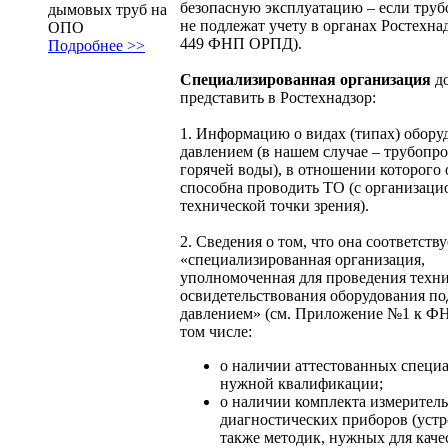
безопасную эксплуатацию – если тру
дымовых труб на
не подлежат учету в органах Ростехнад
ОПО
449 ФНП ОРПД).
Подробнее >>
Специализированная организация
д
представить в Ростехнадзор:
1. Информацию о видах (типах) обору
давлением (в нашем случае – трубопр
горячей воды), в отношении которого 
способна проводить ТО (с организаци
технической точки зрения).
2. Сведения о том, что она соответств
«специализированная организация,
уполномоченная для проведения техн
освидетельствования оборудования по
давлением» (см. Приложение №1 к Ф
том числе:
о наличии аттестованных специ
нужной квалификации;
о наличии комплекта измерител
диагностических приборов (устро
также методик, нужных для каче